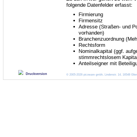
folgende Datenfelder erfasst:
Firmierung
Firmensitz
Adresse (Straßen- und Po
vorhanden)
Branchenzuordnung (Meh
Rechtsform
Nominalkapital (ggf. aufg
stimmrechtslosem Kapita
Anteilseigner mit Beteili
Druckversion
© 2005-2026 picoware gmbh, Lindenstr. 14, 16548 Glien