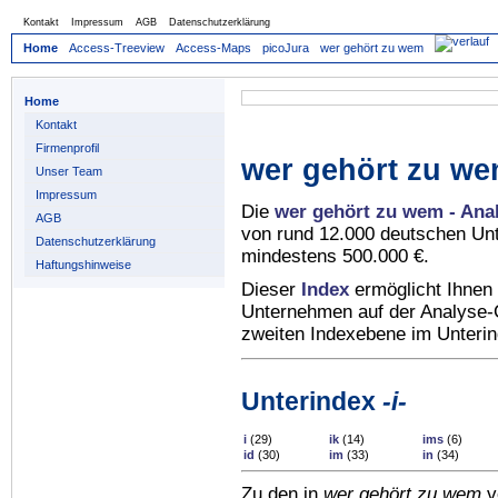
Kontakt
Impressum
AGB
Datenschutzerklärung
Home
Access-Treeview
Access-Maps
picoJura
wer gehört zu wem
Home
Kontakt
Firmenprofil
wer gehört zu we
Unser Team
Impressum
Die
wer gehört zu wem - Ana
AGB
von rund 12.000 deutschen Un
Datenschutzerklärung
mindestens 500.000 €.
Haftungshinweise
Dieser
Index
ermöglicht Ihnen 
Unternehmen auf der Analyse-C
zweiten Indexebene im Unteri
Unterindex
-i-
i
(29)
ik
(14)
ims
(6)
id
(30)
im
(33)
in
(34)
Zu den in
wer gehört zu wem
v