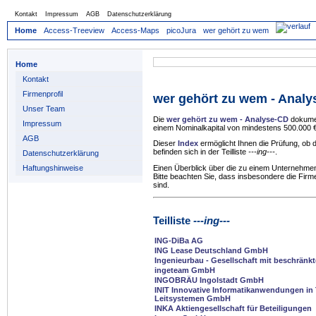
Kontakt
Impressum
AGB
Datenschutzerklärung
Home
Access-Treeview
Access-Maps
picoJura
wer gehört zu wem
Home
Kontakt
Firmenprofil
wer gehört zu wem - Anal
Unser Team
Die
wer gehört zu wem - Analyse-CD
dokumen
Impressum
einem Nominalkapital von mindestens 500.000 €
AGB
Dieser
Index
ermöglicht Ihnen die Prüfung, ob
befinden sich in der Teilliste
---ing---
.
Datenschutzerklärung
Haftungshinweise
Einen Überblick über die zu einem Unternehmen
Bitte beachten Sie, dass insbesondere die Firm
sind.
Teilliste
---ing---
ING-DiBa AG
ING Lease Deutschland GmbH
Ingenieurbau - Gesellschaft mit beschränk
ingeteam GmbH
INGOBRÄU Ingolstadt GmbH
INIT Innovative Informatikanwendungen in 
Leitsystemen GmbH
INKA Aktiengesellschaft für Beteiligungen