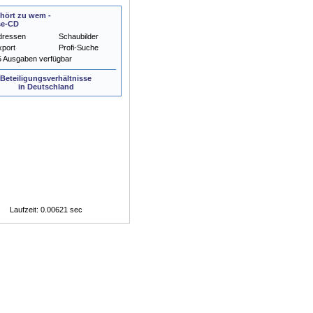
hört zu wem -
se-CD
dressen
Schaubilder
xport
Profi-Suche
5 Ausgaben verfügbar
Beteiligungsverhältnisse
in Deutschland
Laufzeit: 0.00621 sec