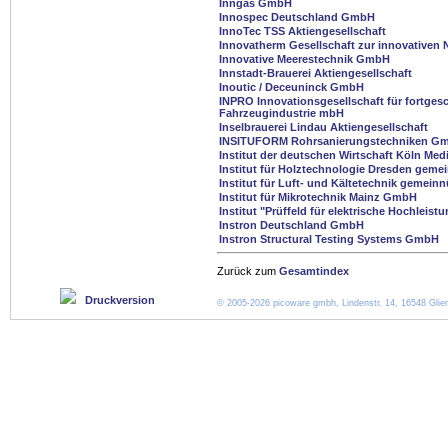
Inngas GmbH
Innospec Deutschland GmbH
InnoTec TSS Aktiengesellschaft
Innovatherm Gesellschaft zur innovativen
Innovative Meerestechnik GmbH
Innstadt-Brauerei Aktiengesellschaft
Inoutic / Deceuninck GmbH
INPRO Innovationsgesellschaft für fortges
Fahrzeugindustrie mbH
Inselbrauerei Lindau Aktiengesellschaft
INSITUFORM Rohrsanierungstechniken G
Institut der deutschen Wirtschaft Köln M
Institut für Holztechnologie Dresden gem
Institut für Luft- und Kältetechnik gemei
Institut für Mikrotechnik Mainz GmbH
Institut "Prüffeld für elektrische Hochlei
Instron Deutschland GmbH
Instron Structural Testing Systems GmbH
Zurück zum
Gesamtindex
Druckversion
© 2005-2026 picoware gmbh, Lindenstr. 14, 16548 Glien