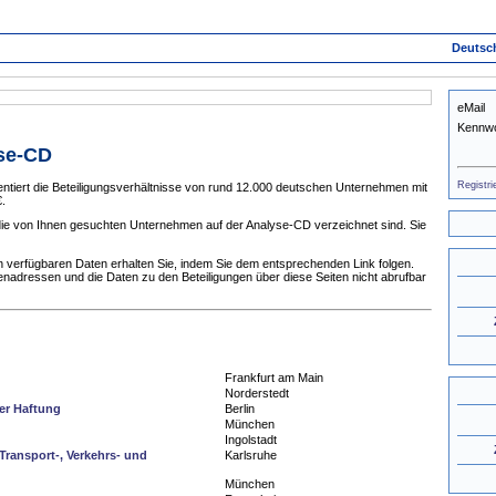
Deutsc
eMail
Kennwo
yse-CD
Registri
tiert die Beteiligungsverhältnisse von rund 12.000 deutschen Unternehmen mit
.
 die von Ihnen gesuchten Unternehmen auf der Analyse-CD verzeichnet sind. Sie
 verfügbaren Daten erhalten Sie, indem Sie dem entsprechenden Link folgen.
enadressen und die Daten zu den Beteiligungen über diese Seiten nicht abrufbar
Frankfurt am Main
Norderstedt
ter Haftung
Berlin
München
Ingolstadt
Transport-, Verkehrs- und
Karlsruhe
München