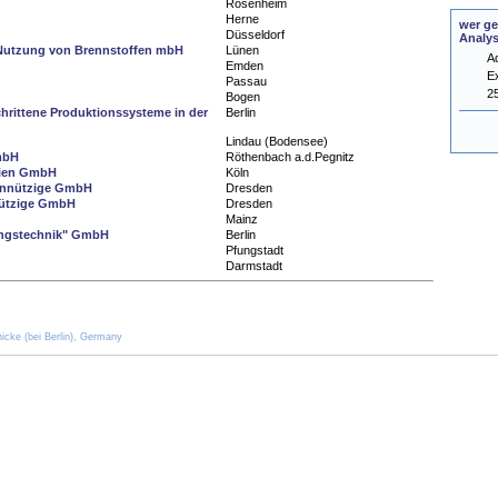
Rosenheim
Herne
wer ge
Düsseldorf
Analy
 Nutzung von Brennstoffen mbH
Lünen
A
Emden
E
Passau
2
Bogen
chrittene Produktionssysteme in der
Berlin
Lindau (Bodensee)
mbH
Röthenbach a.d.Pegnitz
edien GmbH
Köln
einnützige GmbH
Dresden
nnützige GmbH
Dresden
Mainz
stungstechnik" GmbH
Berlin
Pfungstadt
Darmstadt
icke (bei Berlin), Germany