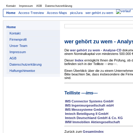
Kontakt
Impressum
AGB
Datenschutzerklärung
Home
Access-Treeview
Access-Maps
picoJura
wer gehört zu wem
Home
Kontakt
Firmenprofil
wer gehört zu wem - Anal
Unser Team
Die
wer gehört zu wem - Analyse-CD
dokumen
Impressum
einem Nominalkapital von mindestens 500.000 €
AGB
Dieser
Index
ermöglicht Ihnen die Prüfung, ob
befinden sich in der Teilliste
---ims---
.
Datenschutzerklärung
Haftungshinweise
Einen Überblick über die zu einem Unternehmen
Bitte beachten Sie, dass insbesondere die Firm
sind.
Teilliste
---ims---
IMS Connector Systems GmbH
IMS Ingenieurgesellschaft mbH
IMS Messsysteme GmbH
Imtech Beteiligung II GmbH
Imtech Deutschland GmbH & Co. KG
IMW Immobilien Aktiengesellschaft
Zurück zum
Gesamtindex