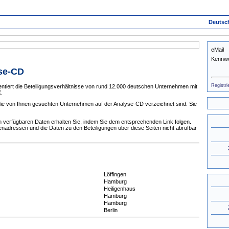
Deutsc
eMail
Kennwo
yse-CD
Registri
tiert die Beteiligungsverhältnisse von rund 12.000 deutschen Unternehmen mit
.
 die von Ihnen gesuchten Unternehmen auf der Analyse-CD verzeichnet sind. Sie
 verfügbaren Daten erhalten Sie, indem Sie dem entsprechenden Link folgen.
enadressen und die Daten zu den Beteiligungen über diese Seiten nicht abrufbar
Löffingen
Hamburg
Heiligenhaus
Hamburg
Hamburg
Berlin