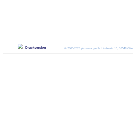
Druckversion
© 2005-2026 picoware gmbh, Lindenstr. 14, 16548 Glien