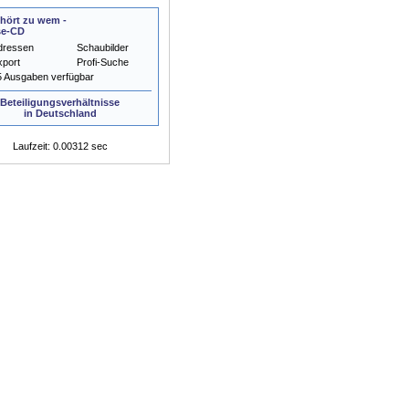
hört zu wem -
se-CD
dressen
Schaubilder
xport
Profi-Suche
5 Ausgaben verfügbar
Beteiligungsverhältnisse
in Deutschland
Laufzeit: 0.00312 sec