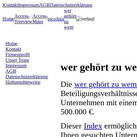
Kontakt
Impressum
AGB
Datenschutzerklärung
wer
Access-
Access-
gehört
Home
picoJura
Treeview
Maps
zu
wem
Home
Kontakt
Firmenprofil
Unser Team
wer gehört zu w
Impressum
AGB
Datenschutzerklärung
Haftungshinweise
Die
wer gehört zu wem
Beteiligungsverhältnis
Unternehmen mit einem
500.000 €.
Dieser
Index
ermöglicht
Ihnen gesuchten Unter