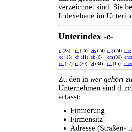
verzeichnet sind. Sie b
Indexebene im Unteri
Unterindex
-e-
e
(28)
ef
(26)
eis
(24)
elg
(24)
ene
ec
(15)
eh
(11)
ek
(6)
em
(30)
ener
ed
(27)
ei
(20)
el
(34)
en
(15)
ene
Zu den in
wer gehört z
Unternehmen sind durc
erfasst:
Firmierung
Firmensitz
Adresse (Straßen- 