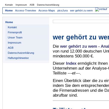
Kontakt
Impressum
AGB
Datenschutzerklärung
Home
Access-Treeview
Access-Maps
picoJura
wer gehört zu wem
Home
Kontakt
Firmenprofil
wer gehört zu we
Unser Team
Impressum
Die
wer gehört zu wem - Ana
AGB
von rund 12.000 deutschen Un
Datenschutzerklärung
mindestens 500.000 €.
Haftungshinweise
Dieser
Index
ermöglicht Ihnen 
Unternehmen auf der Analyse-C
Teilliste
---et---
.
Einen Überblick über die zu e
indem Sie dem entsprechenden 
die Firmenadressen und die Dat
abrufbar sind.