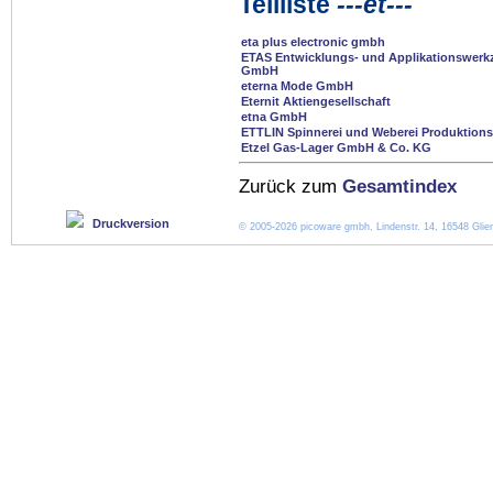
Teilliste
---et---
eta plus electronic gmbh
ETAS Entwicklungs- und Applikationswerkz
GmbH
eterna Mode GmbH
Eternit Aktiengesellschaft
etna GmbH
ETTLIN Spinnerei und Weberei Produktio
Etzel Gas-Lager GmbH & Co. KG
Zurück zum
Gesamtindex
Druckversion
© 2005-2026 picoware gmbh, Lindenstr. 14, 16548 Glien