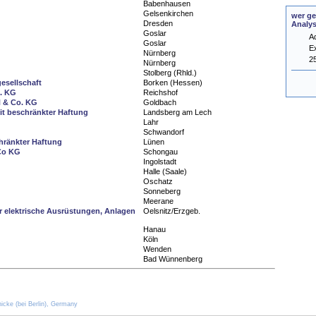
Babenhausen
Gelsenkirchen
wer ge
Dresden
Analy
Goslar
A
Goslar
E
Nürnberg
2
Nürnberg
Stolberg (Rhld.)
gesellschaft
Borken (Hessen)
o. KG
Reichshof
H & Co. KG
Goldbach
it beschränkter Haftung
Landsberg am Lech
Lahr
Schwandorf
hränkter Haftung
Lünen
Co KG
Schongau
Ingolstadt
Halle (Saale)
Oschatz
Sonneberg
Meerane
ür elektrische Ausrüstungen, Anlagen
Oelsnitz/Erzgeb.
Hanau
Köln
Wenden
Bad Wünnenberg
icke (bei Berlin), Germany