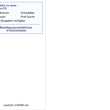
hört zu wem -
se-CD
dressen
Schaubilder
xport
Profi-Suche
5 Ausgaben verfügbar
Beteiligungsverhältnisse
in Deutschland
Laufzeit: 0.00448 sec