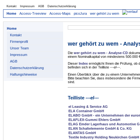
Kontakt
Impressum
AGB
Datenschutzerklärung
Home
Access-Treeview
Access-Maps
picoJura
wer gehört zu wem
Home
Kontakt
Firmenprofil
wer gehört zu wem - Anal
Unser Team
Die
wer gehört zu wem - Analyse-CD
dokumen
Impressum
einem Nominalkapital von mindestens 500.000 €
AGB
Dieser
Index
ermöglicht Ihnen die Prüfung, ob
befinden sich in der Teilliste
---el---
.
Datenschutzerklärung
Haftungshinweise
Einen Überblick über die zu einem Unternehmen
Bitte beachten Sie, dass insbesondere die Firm
sind.
Teilliste
---el---
el Leasing & Service AG
ELA Container GmbH
ELABO GmbH - ein Unternehmen der euro
ELAFLEX-Gummi Ehlers GmbH
ELAG Emder Lagerhaus und Automotive 
ELAN Schaltelemente GmbH & Co. KG
ELANTAS GmbH
Textile Industry Holding Neukirchen GmbH