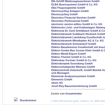
Elb-Schliff Werkzeugmaschinen GmbH
ELBA Buerosysteme GmbH & Co. KG
Elbe Flugzeugwerke GmbH
Electrocycling Anlagen GmbH
Electrocycling GmbH
Electrolux Financial Services GmbH
Electrolux Professional GmbH
electronic service willms GmbH & Co. KG
Elektrische Licht- und Kraftanlagen Aktien
Elektrisola Dr. Gerd Schildbach GmbH & C
Elektrizitätswerk Goldbach-Hösbach Gmb
Elektrizitätswerk Landsberg Gesellschaft m
Elektrizitätswerk Mittelbaden AG & Co. KG
Elektrizitätswerk Schwandorf GmbH
Elektro-Bauelemente Gesellschaft mit besc
Elektro-Geräte-Bau Gustav Klein GmbH & 
Elektro-Metall Export GmbH
Elektro-Thermit GmbH & Co. KG
Elektrobau Oschatz GmbH & Co. KG
Elektrokeramik Sonneberg GmbH
Elektroschaltgeräte Meerane GmbH
Elektrotechnik Oelsnitz/E. GmbH Betrieb f
und Montagen
Elementar Analysensysteme GmbH
Elementis GmbH
elexis AG
Josef Eley Bauunternehmung GmbH
Zurück zum
Gesamtindex
Druckversion
© 2005-2026 picoware gmbh, Lindenstr. 14, 16548 Glien