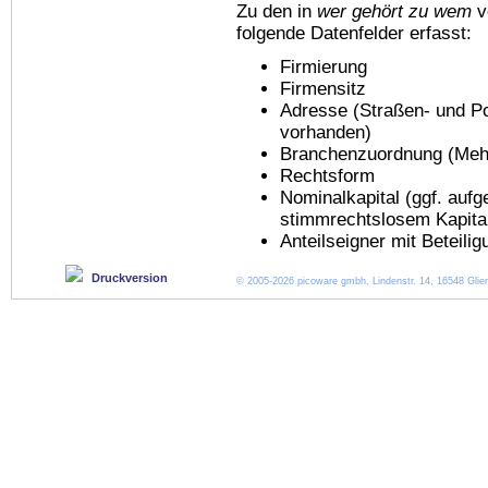
Zu den in
wer gehört zu wem
v
folgende Datenfelder erfasst:
Firmierung
Firmensitz
Adresse (Straßen- und Po
vorhanden)
Branchenzuordnung (Meh
Rechtsform
Nominalkapital (ggf. aufg
stimmrechtslosem Kapita
Anteilseigner mit Beteili
Druckversion
© 2005-2026 picoware gmbh, Lindenstr. 14, 16548 Glien