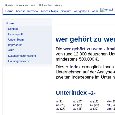
Kontakt
Impressum
AGB
Datenschutzerklärung
Home
Access-Treeview
Access-Maps
picoJura
wer gehört zu wem
Home
Kontakt
Firmenprofil
wer gehört zu we
Unser Team
Impressum
Die
wer gehört zu wem - Ana
AGB
von rund 12.000 deutschen Un
Datenschutzerklärung
mindestens 500.000 €.
Haftungshinweise
Dieser
Index
ermöglicht Ihnen 
Unternehmen auf der Analyse-C
zweiten Indexebene im Unteri
Unterindex
-a-
a
(21)
ad
(25)
ai
(17)
ale
(2
ab
(28)
ae
(22)
ak
(28)
all
(34
ac
(27)
ag
(35)
al
(32)
alm
(2