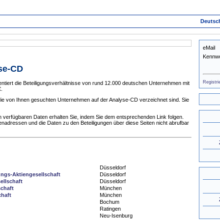
Deutsc
eMail
Kennwo
yse-CD
Registri
tiert die Beteiligungsverhältnisse von rund 12.000 deutschen Unternehmen mit
.
 die von Ihnen gesuchten Unternehmen auf der Analyse-CD verzeichnet sind. Sie
 verfügbaren Daten erhalten Sie, indem Sie dem entsprechenden Link folgen.
enadressen und die Daten zu den Beteiligungen über diese Seiten nicht abrufbar
Düsseldorf
ngs-Aktiengesellschaft
Düsseldorf
ellschaft
Düsseldorf
chaft
München
haft
München
Bochum
Ratingen
Neu-Isenburg