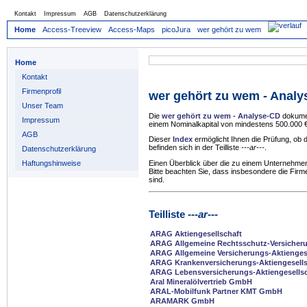
Kontakt
Impressum
AGB
Datenschutzerklärung
Home
Access-Treeview
Access-Maps
picoJura
wer gehört zu wem
Home
Kontakt
Firmenprofil
wer gehört zu wem - Anal
Unser Team
Die
wer gehört zu wem - Analyse-CD
dokumen
Impressum
einem Nominalkapital von mindestens 500.000 €
AGB
Dieser
Index
ermöglicht Ihnen die Prüfung, ob
befinden sich in der Teilliste
---ar---
.
Datenschutzerklärung
Haftungshinweise
Einen Überblick über die zu einem Unternehmen
Bitte beachten Sie, dass insbesondere die Firm
sind.
Teilliste
---ar---
ARAG Aktiengesellschaft
ARAG Allgemeine Rechtsschutz-Versicheru
ARAG Allgemeine Versicherungs-Aktienges
ARAG Krankenversicherungs-Aktiengesells
ARAG Lebensversicherungs-Aktiengesellsc
Aral Mineralölvertrieb GmbH
ARAL-Mobilfunk Partner KMT GmbH
ARAMARK GmbH