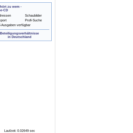
hört zu wem -
se-CD
dressen
Schaubilder
xport
Profi-Suche
5 Ausgaben verfügbar
Beteiligungsverhältnisse
in Deutschland
Laufzeit: 0.02649 sec