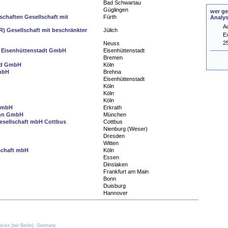
Bad Schwartau
Güglingen
wer ge
chaften Gesellschaft mit
Fürth
Analy
A
) Gesellschaft mit beschränkter
Jülich
E
2
Neuss
d Eisenhüttenstadt GmbH
Eisenhüttenstadt
Bremen
and GmbH
Köln
GmbH
Brehna
Eisenhüttenstadt
Köln
Köln
Köln
 GmbH
Erkrath
ann GmbH
München
sellschaft mbH Cottbus
Cottbus
Nienburg (Weser)
Dresden
Witten
schaft mbH
Köln
Essen
Dinslaken
Frankfurt am Main
Bonn
Duisburg
Hannover
icke (bei Berlin), Germany