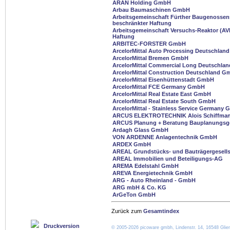
ARAN Holding GmbH
Arbau Baumaschinen GmbH
Arbeitsgemeinschaft Fürther Baugenossens
beschränkter Haftung
Arbeitsgemeinschaft Versuchs-Reaktor (AVR
Haftung
ARBITEC-FORSTER GmbH
ArcelorMittal Auto Processing Deutschlan
ArcelorMittal Bremen GmbH
ArcelorMittal Commercial Long Deutschl
ArcelorMittal Construction Deutschland 
ArcelorMittal Eisenhüttenstadt GmbH
ArcelorMittal FCE Germany GmbH
ArcelorMittal Real Estate East GmbH
ArcelorMittal Real Estate South GmbH
ArcelorMittal - Stainless Service Germany
ARCUS ELEKTROTECHNIK Alois Schiffm
ARCUS Planung + Beratung Bauplanungsge
Ardagh Glass GmbH
VON ARDENNE Anlagentechnik GmbH
ARDEX GmbH
AREAL Grundstücks- und Bauträgergesell
AREAL Immobilien und Beteiligungs-AG
AREMA Edelstahl GmbH
AREVA Energietechnik GmbH
ARG - Auto Rheinland - GmbH
ARG mbH & Co. KG
ArGeTon GmbH
Zurück zum
Gesamtindex
Druckversion
© 2005-2026 picoware gmbh, Lindenstr. 14, 16548 Glien