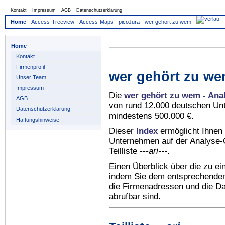
Kontakt
Impressum
AGB
Datenschutzerklärung
Home
Access-Treeview
Access-Maps
picoJura
wer gehört zu wem
Home
Kontakt
Firmenprofil
wer gehört zu we
Unser Team
Impressum
Die
wer gehört zu wem - Ana
AGB
von rund 12.000 deutschen Un
Datenschutzerklärung
mindestens 500.000 €.
Haftungshinweise
Dieser
Index
ermöglicht Ihnen 
Unternehmen auf der Analyse-C
Teilliste
---ari---
.
Einen Überblick über die zu e
indem Sie dem entsprechenden 
die Firmenadressen und die Dat
abrufbar sind.