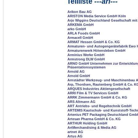
Teilliste
---ari---
Arikon Bau AG
ARISTON Media Service GmbH Köln
Arjo Wiggins Deutschland Gesellschaft mit
ARKEMA GmbH
arko GmbH
ARLA Foods GmbH
Armacell GmbH
ARMAT Hessen GmbH & Co. KG
Armaturen- und Autogengerätefabrik Ewo
Armaturenwerk Hötensleben GmbH
Arminius Werke GmbH
Armstrong DLW GmbH
ARNO GmbH Unternehmen zur Entwicklung
Präsentationssystemen
Arnold AG
Arnold GmbH
Arnstädter Werkzeug- und Maschinenbau 
Arp, Thordsen, Rautenberg GmbH & Co. K
ARQUES Industries Aktiengesellschaft
ARRI Film & TV Services GmbH
ARRK Zimmermann GmbH & Co. KG
ARS Altmann AG
ART Antriebs- und Regeltechnik GmbH
ARTEMIS Kautschuk- und Kunststoff-Tec
Artenius PET Packaging Deutschland Gmb
Artesan Pharma GmbH & Co. KG
ARTHUR Holding GmbH
ArtMerchandising & Media AG
artnet AG
Artus AG