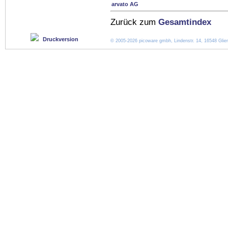
arvato AG
Zurück zum
Gesamtindex
Druckversion
© 2005-2026 picoware gmbh, Lindenstr. 14, 16548 Glien