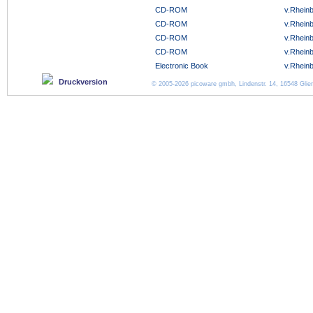
CD-ROM
v.Rhein
CD-ROM
v.Rheinb
CD-ROM
v.Rhein
CD-ROM
v.Rhein
Electronic Book
v.Rhein
Druckversion
© 2005-2026 picoware gmbh, Lindenstr. 14, 16548 Glien