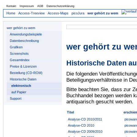
Kontakt
Impressum
AGB
Datenschutzerklärung
Home
Access-Treeview
Access-Maps
picoJura
wer gehört zu wem
wer gehört zu wem
Anwendungsbeispiele
Datenbeschreibung
wer gehört zu we
Grafiken
Screenshots
Gesamtindex
Historische Daten au
Preise & Lizenzen
Die folgenden Veröffentlichun
Bestellung (CD-ROM)
Beteiligungsverhältnisse in De
Historische Daten
elektronisch
Bitte beachten Sie, dass zur Z
auf Papier
Buchhandel bezogen werden kan
Support
antiquarisch gesucht werden.
Titel
erschien
Analyse-CD 2010/2011
picowar
Analyse-CD 2010
picowar
Analyse-CD 2009/2010
picowar