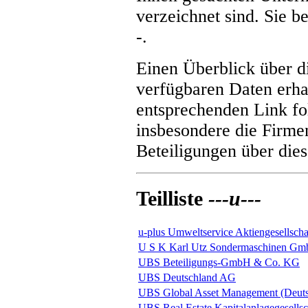
verzeichnet sind. Sie be
-
.
Einen Überblick über 
verfügbaren Daten erha
entsprechenden Link fol
insbesondere die Firme
Beteiligungen über dies
Teilliste
---u---
u-plus Umweltservice Aktiengesellscha
U S K Karl Utz Sondermaschinen G
UBS Beteiligungs-GmbH & Co. KG
UBS Deutschland AG
UBS Global Asset Management (Deut
UBS Real Estate Kapitalanlagegesells