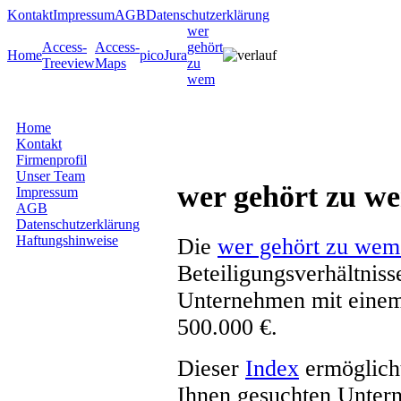
Kontakt
Impressum
AGB
Datenschutzerklärung
wer
Access-
Access-
gehört
Home
picoJura
Treeview
Maps
zu
wem
Home
Kontakt
Firmenprofil
Unser Team
wer gehört zu w
Impressum
AGB
Datenschutzerklärung
Haftungshinweise
Die
wer gehört zu wem
Beteiligungsverhältnis
Unternehmen mit einem
500.000 €.
Dieser
Index
ermöglicht
Ihnen gesuchten Unter