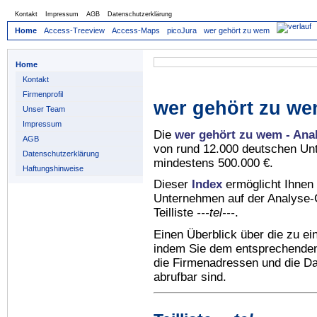
Kontakt
Impressum
AGB
Datenschutzerklärung
Home
Access-Treeview
Access-Maps
picoJura
wer gehört zu wem
Home
Kontakt
Firmenprofil
wer gehört zu we
Unser Team
Impressum
Die
wer gehört zu wem - Ana
AGB
von rund 12.000 deutschen Un
Datenschutzerklärung
mindestens 500.000 €.
Haftungshinweise
Dieser
Index
ermöglicht Ihnen 
Unternehmen auf der Analyse-C
Teilliste
---tel---
.
Einen Überblick über die zu e
indem Sie dem entsprechenden 
die Firmenadressen und die Dat
abrufbar sind.