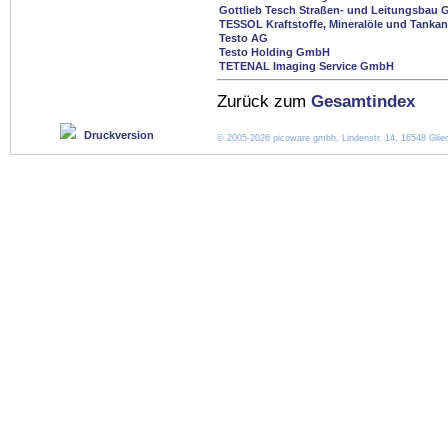
Gottlieb Tesch Straßen- und Leitungsbau
TESSOL Kraftstoffe, Mineralöle und Tank
Testo AG
Testo Holding GmbH
TETENAL Imaging Service GmbH
Zurück zum
Gesamtindex
Druckversion
© 2005-2026 picoware gmbh, Lindenstr. 14, 16548 Glien