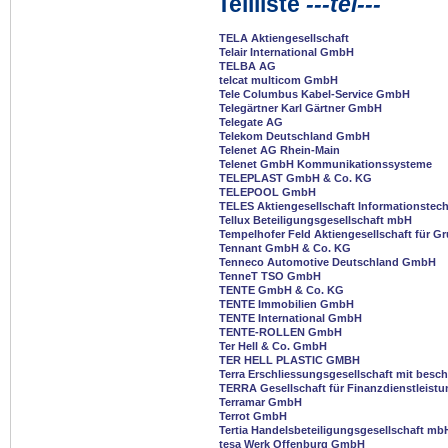
Teilliste
---tel---
TELA Aktiengesellschaft
Telair International GmbH
TELBA AG
telcat multicom GmbH
Tele Columbus Kabel-Service GmbH
Telegärtner Karl Gärtner GmbH
Telegate AG
Telekom Deutschland GmbH
Telenet AG Rhein-Main
Telenet GmbH Kommunikationssysteme
TELEPLAST GmbH & Co. KG
TELEPOOL GmbH
TELES Aktiengesellschaft Informationstec
Tellux Beteiligungsgesellschaft mbH
Tempelhofer Feld Aktiengesellschaft für 
Tennant GmbH & Co. KG
Tenneco Automotive Deutschland GmbH
TenneT TSO GmbH
TENTE GmbH & Co. KG
TENTE Immobilien GmbH
TENTE International GmbH
TENTE-ROLLEN GmbH
Ter Hell & Co. GmbH
TER HELL PLASTIC GMBH
Terra Erschliessungsgesellschaft mit besc
TERRA Gesellschaft für Finanzdienstleis
Terramar GmbH
Terrot GmbH
Tertia Handelsbeteiligungsgesellschaft mb
tesa Werk Offenburg GmbH