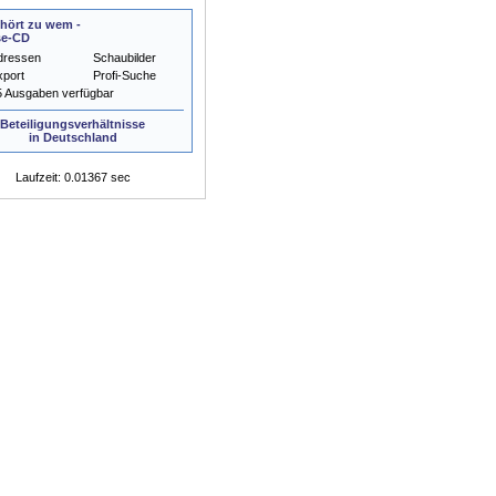
hört zu wem -
se-CD
dressen
Schaubilder
xport
Profi-Suche
5 Ausgaben verfügbar
Beteiligungsverhältnisse
in Deutschland
Laufzeit: 0.01367 sec