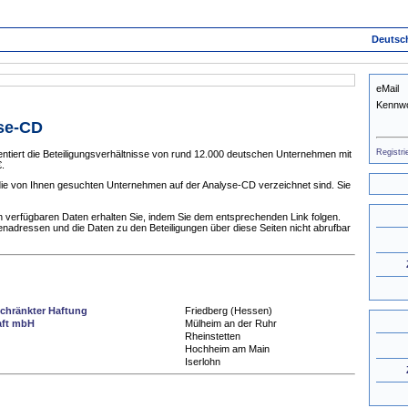
Deutsc
eMail
Kennwo
yse-CD
Registri
tiert die Beteiligungsverhältnisse von rund 12.000 deutschen Unternehmen mit
.
 die von Ihnen gesuchten Unternehmen auf der Analyse-CD verzeichnet sind. Sie
 verfügbaren Daten erhalten Sie, indem Sie dem entsprechenden Link folgen.
enadressen und die Daten zu den Beteiligungen über diese Seiten nicht abrufbar
chränkter Haftung
Friedberg (Hessen)
aft mbH
Mülheim an der Ruhr
Rheinstetten
Hochheim am Main
Iserlohn