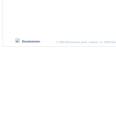
Druckversion
© 2005-2026 picoware gmbh, Lindenstr. 14, 16548 Glien