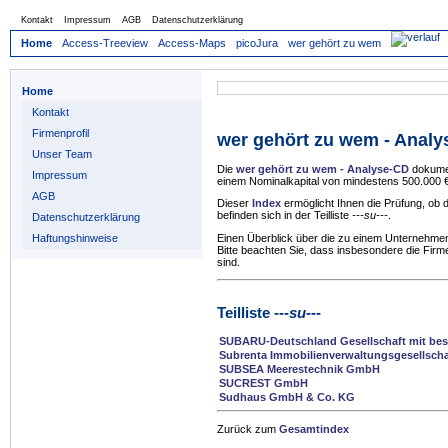
Kontakt
Impressum
AGB
Datenschutzerklärung
Home
Access-Treeview
Access-Maps
picoJura
wer gehört zu wem
Home
Kontakt
Firmenprofil
wer gehört zu wem - Anal
Unser Team
Die
wer gehört zu wem - Analyse-CD
dokumen
Impressum
einem Nominalkapital von mindestens 500.000 €
AGB
Dieser
Index
ermöglicht Ihnen die Prüfung, ob
befinden sich in der Teilliste
---su---
.
Datenschutzerklärung
Haftungshinweise
Einen Überblick über die zu einem Unternehmen
Bitte beachten Sie, dass insbesondere die Firm
sind.
Teilliste
---su---
SUBARU-Deutschland Gesellschaft mit bes
Subrenta Immobilienverwaltungsgesellsch
SUBSEA Meerestechnik GmbH
SUCREST GmbH
Sudhaus GmbH & Co. KG
Zurück zum
Gesamtindex