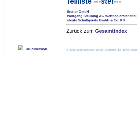
Teilliste
---stet---
Stetter GmbH
Wolfgang Steubing AG Wertpapierdienstlei
steute Schaltgeräte GmbH & Co. KG
Zurück zum
Gesamtindex
Druckversion
© 2005-2026 picoware gmbh, Lindenstr. 14, 16548 Glien