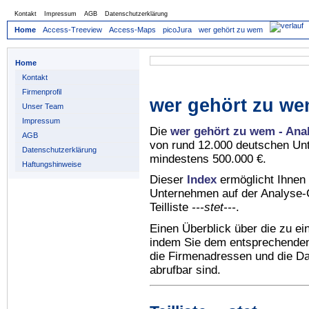
Kontakt
Impressum
AGB
Datenschutzerklärung
Home
Access-Treeview
Access-Maps
picoJura
wer gehört zu wem
Home
Kontakt
Firmenprofil
wer gehört zu we
Unser Team
Impressum
Die
wer gehört zu wem - Ana
AGB
von rund 12.000 deutschen Un
Datenschutzerklärung
mindestens 500.000 €.
Haftungshinweise
Dieser
Index
ermöglicht Ihnen 
Unternehmen auf der Analyse-C
Teilliste
---stet---
.
Einen Überblick über die zu e
indem Sie dem entsprechenden 
die Firmenadressen und die Dat
abrufbar sind.