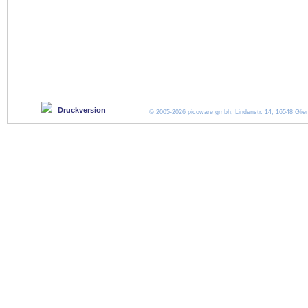
Druckversion
© 2005-2026 picoware gmbh, Lindenstr. 14, 16548 Glien