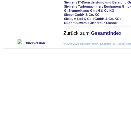
Siemens IT-Dienstleistung und Beratung 
Siemens Turbomachinery Equipment Gmb
G. Siempelkamp GmbH & Co KG
Sieper GmbH & Co. KG
Siess, v. Loë & Co. (GmbH & Co. KG)
Rudolf Sievers, Partner für Technik
Zurück zum
Gesamtindex
Druckversion
© 2005-2026 picoware gmbh, Lindenstr. 14, 16548 Glien