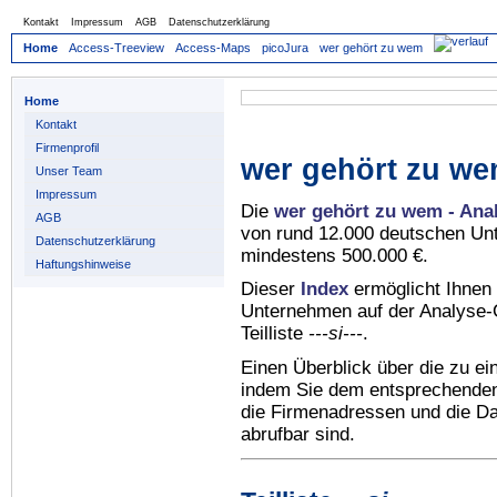
Kontakt
Impressum
AGB
Datenschutzerklärung
Home
Access-Treeview
Access-Maps
picoJura
wer gehört zu wem
Home
Kontakt
Firmenprofil
wer gehört zu we
Unser Team
Impressum
Die
wer gehört zu wem - Ana
AGB
von rund 12.000 deutschen Un
Datenschutzerklärung
mindestens 500.000 €.
Haftungshinweise
Dieser
Index
ermöglicht Ihnen 
Unternehmen auf der Analyse-C
Teilliste
---si---
.
Einen Überblick über die zu e
indem Sie dem entsprechenden 
die Firmenadressen und die Dat
abrufbar sind.