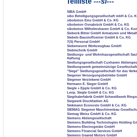
Teilliste
---si---
SIBA GmbH
sibo Beteiligungsgesellschaft mbH & Co. 
sibobeton Ems GmbH & Co. KG
sibobeton Osnabrück GmbH & Co. KG
sibobeton Wilhelmshaven GmbH & Co. Kom
Siebeck-Bitter GmbH Armaturen und Metal
Siebels Baustoffcenter GmbH & Co. KG
7(S) Personal GmbH
Siebenwurst Werkzeugbau GmbH
Siebtechnik GmbH
Siedlungs- und Wohnhausgesellschaft Sach
Haftung
Siedlungsgesellschaft Cuxhaven Aktienges
Siedlungswerk gemeinnützige Gesellschaf
"Siege" Siedlungsgesellschaft für das Ver
Siegener Versorgungsbetriebe GmbH
Siegener Verzinkerei GmbH
Hermann E. Sieger GmbH
Siegle + Epple GmbH & Co. KG
Leop. Siegle GmbH & Co. KG
Siegthalerfabrik GmbH Schweißwerk Ring
Siegwerk Druckfarben AG
Siekmann Econosto GmbH & Co. KG
SIEMAG Siegener Maschinenbau Gesellscha
Siemag Weiss GmbH & Co. KG
Siemens Aktiengesellschaft
Siemens Building Technologies Holding 
Siemens-Electrogeräte GmbH
Siemens Financial Services GmbH
Siemens Geared Motors GmbH