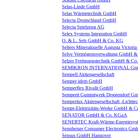
Selas-Linde GmbH
Selas Wärmetechnik GmbH
Selecta Deutschland GmbH
Selecta Spielzeug AG
Selex Systems Integration GmbH
O. & L. Sels GmbH & Co. KG
Selters Mineralquelle Augusta Victor
Selve Vermögensverwaltung GmbH &
Selzer Fertigungstechnik GmbH & Co
SEMIKRON INTERNATIONAL G
Sempell Aktiengesellschaft
Semper idem GmbH
Semperflex Rivalit GmbH
Semperit Gummiwerk Deggendorf G
Semperlux Aktiengesellschaft -Lichtte
Sempt-Elektrizitäts-Werke GmbH & 
SENATOR GmbH & Co. KGaA
SENERTEC Kraft-Wärme-Energiesy
Sennheiser Consumer Electronics Gm
Sensus GmbH Hannover