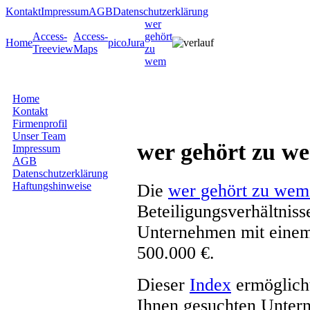
Kontakt
Impressum
AGB
Datenschutzerklärung
wer
Access-
Access-
gehört
Home
picoJura
Treeview
Maps
zu
wem
Home
Kontakt
Firmenprofil
Unser Team
wer gehört zu w
Impressum
AGB
Datenschutzerklärung
Haftungshinweise
Die
wer gehört zu wem
Beteiligungsverhältnis
Unternehmen mit einem
500.000 €.
Dieser
Index
ermöglicht
Ihnen gesuchten Unter