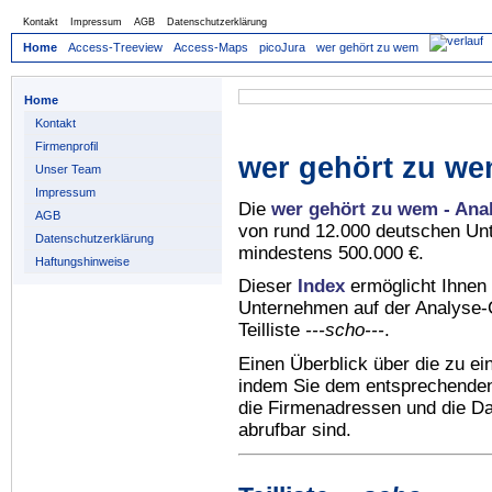
Kontakt
Impressum
AGB
Datenschutzerklärung
Home
Access-Treeview
Access-Maps
picoJura
wer gehört zu wem
Home
Kontakt
Firmenprofil
wer gehört zu we
Unser Team
Impressum
Die
wer gehört zu wem - Ana
AGB
von rund 12.000 deutschen Un
Datenschutzerklärung
mindestens 500.000 €.
Haftungshinweise
Dieser
Index
ermöglicht Ihnen 
Unternehmen auf der Analyse-C
Teilliste
---scho---
.
Einen Überblick über die zu e
indem Sie dem entsprechenden 
die Firmenadressen und die Dat
abrufbar sind.