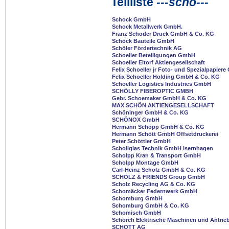
Teilliste
---scho---
Schock GmbH
Schock Metallwerk GmbH.
Franz Schoder Druck GmbH & Co. KG
Schöck Bauteile GmbH
Schöler Fördertechnik AG
Schoeller Beteiligungen GmbH
Schoeller Eitorf Aktiengesellschaft
Felix Schoeller jr Foto- und Spezialpapie
Felix Schoeller Holding GmbH & Co. KG
Schoeller Logistics Industries GmbH
SCHÖLLY FIBEROPTIC GMBH
Gebr. Schoemaker GmbH & Co. KG
MAX SCHÖN AKTIENGESELLSCHAFT
Schöninger GmbH & Co. KG
SCHÖNOX GmbH
Hermann Schöpp GmbH & Co. KG
Hermann Schött GmbH Offsetdruckerei
Peter Schöttler GmbH
Schollglas Technik GmbH Isernhagen
Scholpp Kran & Transport GmbH
Scholpp Montage GmbH
Carl-Heinz Scholz GmbH & Co. KG
SCHOLZ & FRIENDS Group GmbH
Scholz Recycling AG & Co. KG
Schomäcker Federnwerk GmbH
Schomburg GmbH
Schomburg GmbH & Co. KG
Schomisch GmbH
Schorch Elektrische Maschinen und Antri
SCHOTT AG