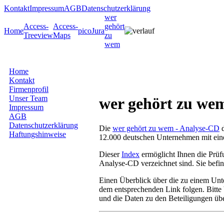
Kontakt
Impressum
AGB
Datenschutzerklärung
wer
Access-
Access-
gehört
Home
picoJura
Treeview
Maps
zu
wem
Home
Kontakt
Firmenprofil
Unser Team
wer gehört zu we
Impressum
AGB
Datenschutzerklärung
Die
wer gehört zu wem - Analyse-CD
d
Haftungshinweise
12.000 deutschen Unternehmen mit ein
Dieser
Index
ermöglicht Ihnen die Prüf
Analyse-CD verzeichnet sind. Sie befind
Einen Überblick über die zu einem Unt
dem entsprechenden Link folgen. Bitte 
und die Daten zu den Beteiligungen über