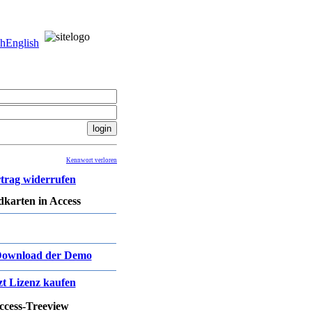
ch
English
Kennwort verloren
trag widerrufen
karten in Access
ownload der Demo
zt Lizenz kaufen
ccess-Treeview