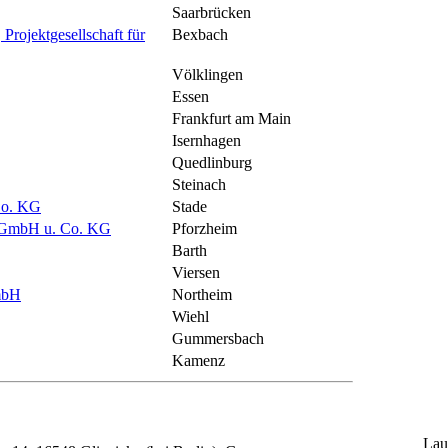
Saarbrücken
rojektgesellschaft für
Bexbach
Völklingen
Essen
Frankfurt am Main
Isernhagen
Quedlinburg
Steinach
Co. KG
Stade
bH u. Co. KG
Pforzheim
Barth
Viersen
mbH
Northeim
Wiehl
Gummersbach
Kamenz
Lau