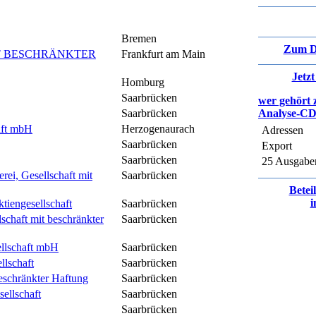
Bremen
Zum D
T BESCHRÄNKTER
Frankfurt am Main
Jetz
Homburg
Saarbrücken
wer gehört 
Saarbrücken
Analyse-C
aft mbH
Herzogenaurach
Adressen
Saarbrücken
Export
Saarbrücken
25 Ausgabe
rei, Gesellschaft mit
Saarbrücken
Betei
i
ktiengesellschaft
Saarbrücken
lschaft mit beschränkter
Saarbrücken
ellschaft mbH
Saarbrücken
llschaft
Saarbrücken
beschränkter Haftung
Saarbrücken
ellschaft
Saarbrücken
Saarbrücken