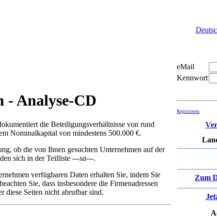
Deuts
eMail
Kennwort
m - Analyse-CD
Registrieren
okumentiert die Beteiligungsverhältnisse von rund
Ver
em Nominalkapital von mindestens 500.000 €.
Land
ung, ob die von Ihnen gesuchten Unternehmen auf der
en sich in der Teilliste
---sa---
.
ernehmen verfügbaren Daten erhalten Sie, indem Sie
Zum D
beachten Sie, dass insbesondere die Firmenadressen
 diese Seiten nicht abrufbar sind.
Jet
A