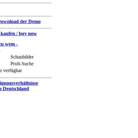
ownload der Demo
t kaufen / buy now
zu wem -
D
Schaubilder
Profi-Suche
n verfügbar
ligungsverhältnisse
n Deutschland