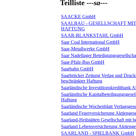
Teilliste
---sa---
SAACKE GmbH
SAALBAU - GESELLSCHAFT MI
HAFTUNG
SAAR-BLANKSTAHL GmbH
Saar Coal International GmbH
Saar-Metallwerke GmbH
Saar Nadellager Beteiligungsgesellsch
Saar-Pfalz-Bus GmbH
Saarbahn GmbH
Saarbrücker Zeitung Verlag und Drucke
beschränkter Haftung
Saarländische Investitionskreditbank A
Saarländische Kapitalbeteiligungsgesel
Haftung
Saarländische Wochenblatt Verlagsges
Saarland Feuerversicherung Aktiengese
Saarland-Heilstätten Gesellschaft mit 
Saarland Lebensversicherung Aktienges
SAARLAND - SPIELBANK GmbH