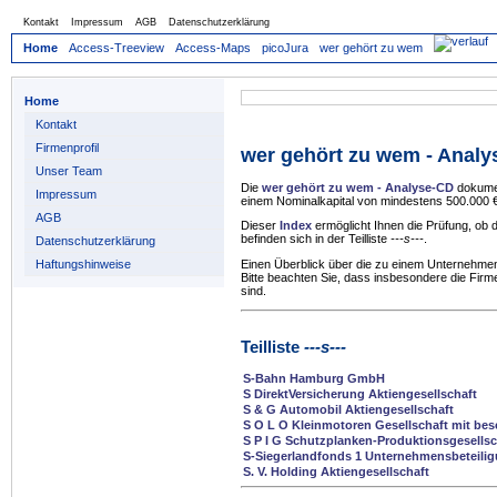
Kontakt
Impressum
AGB
Datenschutzerklärung
Home
Access-Treeview
Access-Maps
picoJura
wer gehört zu wem
Home
Kontakt
Firmenprofil
wer gehört zu wem - Anal
Unser Team
Die
wer gehört zu wem - Analyse-CD
dokumen
Impressum
einem Nominalkapital von mindestens 500.000 €
AGB
Dieser
Index
ermöglicht Ihnen die Prüfung, ob
befinden sich in der Teilliste
---s---
.
Datenschutzerklärung
Haftungshinweise
Einen Überblick über die zu einem Unternehmen
Bitte beachten Sie, dass insbesondere die Firm
sind.
Teilliste
---s---
S-Bahn Hamburg GmbH
S DirektVersicherung Aktiengesellschaft
S & G Automobil Aktiengesellschaft
S O L O Kleinmotoren Gesellschaft mit bes
S P I G Schutzplanken-Produktionsgesells
S-Siegerlandfonds 1 Unternehmensbeteili
S. V. Holding Aktiengesellschaft