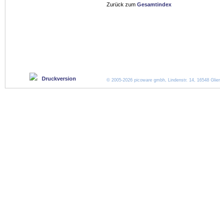
Zurück zum
Gesamtindex
Druckversion
© 2005-2026 picoware gmbh, Lindenstr. 14, 16548 Glien