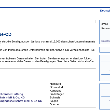
Deutsc
eMail
Kennwo
yse-CD
Registri
tiert die Beteiligungsverhältnisse von rund 12.000 deutschen Unternehmen mit
.
 die von Ihnen gesuchten Unternehmen auf der Analyse-CD verzeichnet sind. Sie
 verfügbaren Daten erhalten Sie, indem Sie dem entsprechenden Link folgen.
enadressen und die Daten zu den Beteiligungen über diese Seiten nicht abrufbar
Hamburg
Düsseldorf
Karlsruhe
chränkter Haftung
Sindelfingen
chaft mbH & Co. KG
Schmelz
gungsgessellschaft mbH & Co KG
Siegen
Dresden