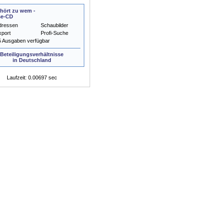
hört zu wem -
se-CD
dressen
Schaubilder
xport
Profi-Suche
5 Ausgaben verfügbar
Beteiligungsverhältnisse
in Deutschland
Laufzeit: 0.00697 sec