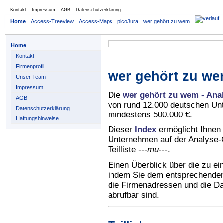
Kontakt
Impressum
AGB
Datenschutzerklärung
Home
Access-Treeview
Access-Maps
picoJura
wer gehört zu wem
Home
Kontakt
Firmenprofil
wer gehört zu we
Unser Team
Impressum
Die
wer gehört zu wem - Ana
AGB
von rund 12.000 deutschen Un
Datenschutzerklärung
mindestens 500.000 €.
Haftungshinweise
Dieser
Index
ermöglicht Ihnen 
Unternehmen auf der Analyse-C
Teilliste
---mu---
.
Einen Überblick über die zu e
indem Sie dem entsprechenden 
die Firmenadressen und die Dat
abrufbar sind.