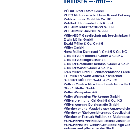
Teilliste
---mu---
MÜBAU Real Estate GmbH
MUEG Mitteldeutsche Umwelt- und Entso
Mühlenchemie GmbH & Co. KG
Mühlhoff Umformtechnik GmbH
MÜLHEIM PIPECOATINGS GmbH
MÜLHEIMER HANDEL GmbH
Müller-BBM Gesellschaft mit beschränkter 
Erwin Müller GmbH
Ewald Müller & Co. GmbH
Müller GmbH
Horst Müller Kunststoffe GmbH & Co. KG
J. Müller Agri Terminal GmbH & Co. KG
J. Müller Aktiengesellschaft
J. Müller Breakbulk Terminal GmbH & Co. 
J. Müller Weser GmbH & Co. KG
Jean Müller GmbH Elektrotechnische Fabri
J.F. Müller & Sohn Aktien-Gesellschaft
Dr. KURT MÜLLER GmbH & Co. KG
Müller - Minden Maschinenhandelsgesells
Otto A. Müller GmbH
Müller Weingarten AG
Müller Weingarten Werkzeuge GmbH
Müllverbrennung Kiel GmbH & Co. KG
Müllverwertung Borsigstraße GmbH
Münchener und Magdeburger Agrarversiche
Münchener Rückversicherungs-Gesellschaft
Münchener Tierpark Hellabrunn Aktiengesel
MÜNCHENER VEREIN Allgemeine Versiche
MÜNCHENSTIFT GmbH Gemeinnützige Gesel
wohnen und pflegen in der Stadt