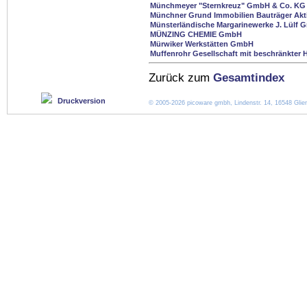
Münchmeyer "Sternkreuz" GmbH & Co. KG
Münchner Grund Immobilien Bauträger Akti
Münsterländische Margarinewerke J. Lülf
MÜNZING CHEMIE GmbH
Mürwiker Werkstätten GmbH
Muffenrohr Gesellschaft mit beschränkter 
Zurück zum
Gesamtindex
Druckversion
© 2005-2026 picoware gmbh, Lindenstr. 14, 16548 Glien