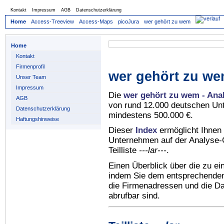
Kontakt
Impressum
AGB
Datenschutzerklärung
Home
Access-Treeview
Access-Maps
picoJura
wer gehört zu wem
Home
Kontakt
Firmenprofil
wer gehört zu we
Unser Team
Impressum
Die
wer gehört zu wem - Ana
AGB
von rund 12.000 deutschen Un
Datenschutzerklärung
mindestens 500.000 €.
Haftungshinweise
Dieser
Index
ermöglicht Ihnen 
Unternehmen auf der Analyse-C
Teilliste
---lar---
.
Einen Überblick über die zu e
indem Sie dem entsprechenden 
die Firmenadressen und die Dat
abrufbar sind.