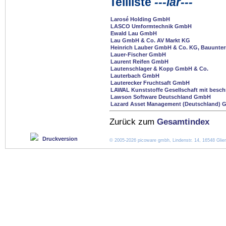
Teilliste
---lar---
Larosé Holding GmbH
LASCO Umformtechnik GmbH
Ewald Lau GmbH
Lau GmbH & Co. AV Markt KG
Heinrich Lauber GmbH & Co. KG, Bauunt
Lauer-Fischer GmbH
Laurent Reifen GmbH
Lautenschlager & Kopp GmbH & Co.
Lauterbach GmbH
Lauterecker Fruchtsaft GmbH
LAWAL Kunststoffe Gesellschaft mit besch
Lawson Software Deutschland GmbH
Lazard Asset Management (Deutschland)
Zurück zum
Gesamtindex
Druckversion
© 2005-2026 picoware gmbh, Lindenstr. 14, 16548 Glien