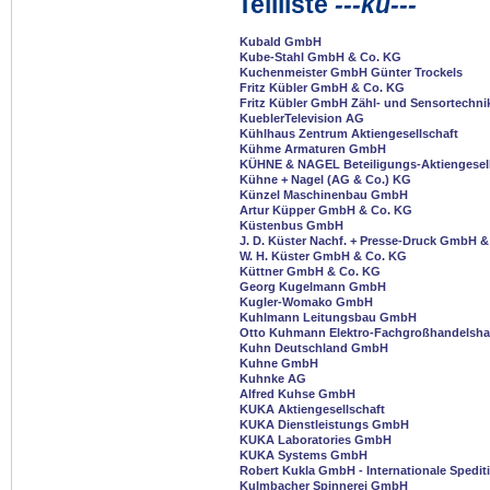
Teilliste
---ku---
Kubald GmbH
Kube-Stahl GmbH & Co. KG
Kuchenmeister GmbH Günter Trockels
Fritz Kübler GmbH & Co. KG
Fritz Kübler GmbH Zähl- und Sensortechni
KueblerTelevision AG
Kühlhaus Zentrum Aktiengesellschaft
Kühme Armaturen GmbH
KÜHNE & NAGEL Beteiligungs-Aktiengesell
Kühne + Nagel (AG & Co.) KG
Künzel Maschinenbau GmbH
Artur Küpper GmbH & Co. KG
Küstenbus GmbH
J. D. Küster Nachf. + Presse-Druck GmbH 
W. H. Küster GmbH & Co. KG
Küttner GmbH & Co. KG
Georg Kugelmann GmbH
Kugler-Womako GmbH
Kuhlmann Leitungsbau GmbH
Otto Kuhmann Elektro-Fachgroßhandelsh
Kuhn Deutschland GmbH
Kuhne GmbH
Kuhnke AG
Alfred Kuhse GmbH
KUKA Aktiengesellschaft
KUKA Dienstleistungs GmbH
KUKA Laboratories GmbH
KUKA Systems GmbH
Robert Kukla GmbH - Internationale Spedit
Kulmbacher Spinnerei GmbH