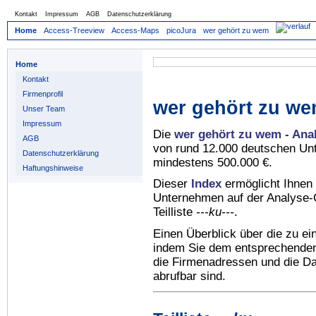
Kontakt
Impressum
AGB
Datenschutzerklärung
Home
Access-Treeview
Access-Maps
picoJura
wer gehört zu wem
Home
Kontakt
Firmenprofil
wer gehört zu we
Unser Team
Impressum
Die
wer gehört zu wem - Ana
AGB
von rund 12.000 deutschen Un
Datenschutzerklärung
mindestens 500.000 €.
Haftungshinweise
Dieser
Index
ermöglicht Ihnen 
Unternehmen auf der Analyse-C
Teilliste
---ku---
.
Einen Überblick über die zu e
indem Sie dem entsprechenden 
die Firmenadressen und die Dat
abrufbar sind.