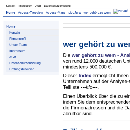
Kontakt
Impressum
AGB
Datenschutzerklärung
Home
Access-Treeview
Access-Maps
picoJura
wer gehört zu wem
Home
Kontakt
Firmenprofil
wer gehört zu we
Unser Team
Impressum
Die
wer gehört zu wem - Ana
AGB
von rund 12.000 deutschen Un
Datenschutzerklärung
mindestens 500.000 €.
Haftungshinweise
Dieser
Index
ermöglicht Ihnen 
Unternehmen auf der Analyse-C
Teilliste
---klo---
.
Einen Überblick über die zu e
indem Sie dem entsprechenden 
die Firmenadressen und die Dat
abrufbar sind.