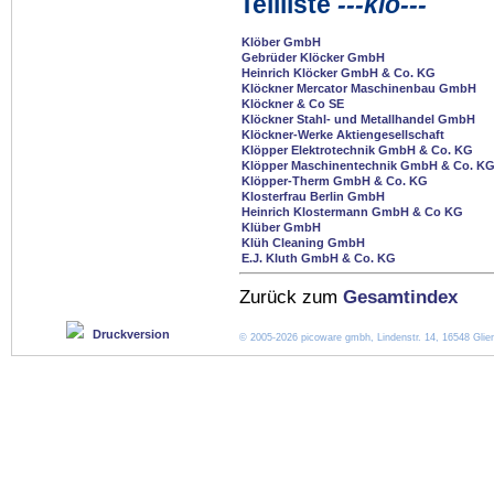
Teilliste
---klo---
Klöber GmbH
Gebrüder Klöcker GmbH
Heinrich Klöcker GmbH & Co. KG
Klöckner Mercator Maschinenbau GmbH
Klöckner & Co SE
Klöckner Stahl- und Metallhandel GmbH
Klöckner-Werke Aktiengesellschaft
Klöpper Elektrotechnik GmbH & Co. KG
Klöpper Maschinentechnik GmbH & Co. K
Klöpper-Therm GmbH & Co. KG
Klosterfrau Berlin GmbH
Heinrich Klostermann GmbH & Co KG
Klüber GmbH
Klüh Cleaning GmbH
E.J. Kluth GmbH & Co. KG
Zurück zum
Gesamtindex
Druckversion
© 2005-2026 picoware gmbh, Lindenstr. 14, 16548 Glien