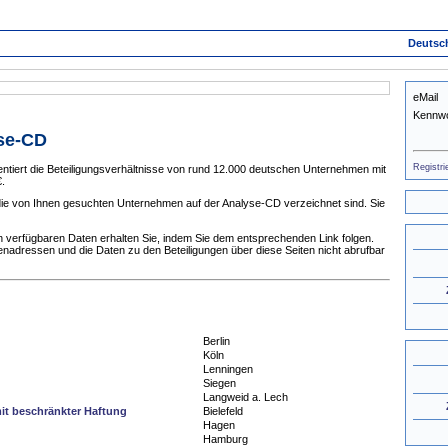
Deutsc
eMail
Kennwo
yse-CD
Registri
tiert die Beteiligungsverhältnisse von rund 12.000 deutschen Unternehmen mit
.
 die von Ihnen gesuchten Unternehmen auf der Analyse-CD verzeichnet sind. Sie
 verfügbaren Daten erhalten Sie, indem Sie dem entsprechenden Link folgen.
enadressen und die Daten zu den Beteiligungen über diese Seiten nicht abrufbar
Berlin
Köln
Lenningen
Siegen
Langweid a. Lech
it beschränkter Haftung
Bielefeld
Hagen
Hamburg