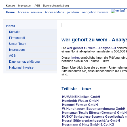
Kontakt
Impressum
AGB
Datenschutzerklärung
Home
Access-Treeview
Access-Maps
picoJura
wer gehört zu wem
Home
Kontakt
Firmenprofil
wer gehört zu wem - Anal
Unser Team
Die
wer gehört zu wem - Analyse-CD
dokumen
Impressum
einem Nominalkapital von mindestens 500.000 €
AGB
Dieser
Index
ermöglicht Ihnen die Prüfung, ob
befinden sich in der Teilliste
---hum---
.
Datenschutzerklärung
Haftungshinweise
Einen Überblick über die zu einem Unternehmen
Bitte beachten Sie, dass insbesondere die Firm
sind.
Teilliste
---hum---
HUMAINE Kliniken GmbH
Humboldt Wedag GmbH
Hummel-Formen GmbH
W. Hundhausen Bauunternehmung GmbH
Huntsman Textile Effects (Germany) GmbH
HUSKY Spritzgiess-Systeme Gesellschaft m
Hussel Süßwarenfachgeschäfte GmbH
Hussmann & Hinz GmbH & Co. KG