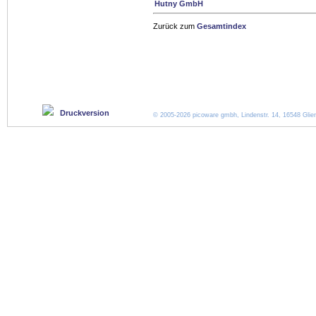
Hutny GmbH
Zurück zum
Gesamtindex
Druckversion
© 2005-2026 picoware gmbh, Lindenstr. 14, 16548 Glien