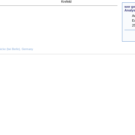
Krefeld
wer ge
Analy
A
E
2
icke (bei Berlin), Germany