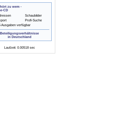
hört zu wem -
se-CD
dressen
Schaubilder
xport
Profi-Suche
5 Ausgaben verfügbar
Beteiligungsverhältnisse
in Deutschland
Laufzeit: 0.00518 sec