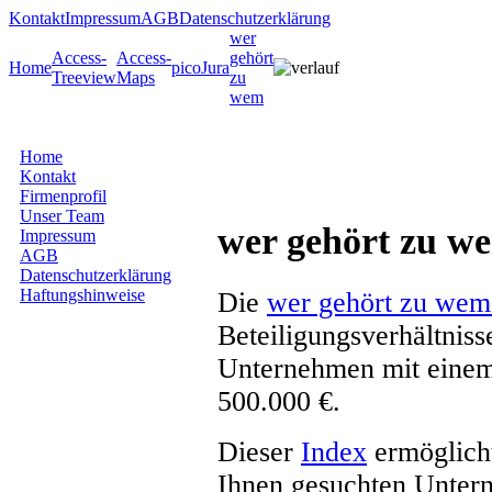
Kontakt
Impressum
AGB
Datenschutzerklärung
wer
Access-
Access-
gehört
Home
picoJura
Treeview
Maps
zu
wem
Home
Kontakt
Firmenprofil
Unser Team
wer gehört zu w
Impressum
AGB
Datenschutzerklärung
Haftungshinweise
Die
wer gehört zu wem
Beteiligungsverhältnis
Unternehmen mit einem
500.000 €.
Dieser
Index
ermöglicht
Ihnen gesuchten Unter