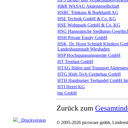
H&R WASAG Aktiengesellschaft
HSBC Trinkaus & Burkhardt AG
HSE Technik GmbH & Co. KG
HSE Wohnpark GmbH & Co. KG
HSG Hanseatische Siedlungs-Gesells
HSH Private Equity GmbH
HSK, Dr. Horst Schmidt Kliniken Gm
Landeshauptstadt Wiesbaden
HSP Hochspannungsgeräte GmbH
HT Troplast GmbH
HTAG Häfen und Transport Aktiengese
HTG High Tech Gerätebau GmbH
HTH Hamburger Teehandel GmbH Im-
HTI Hezel KG
htp GmbH
Zurück zum
Gesamtind
Druckversion
© 2005-2026 picoware gmbh, Lindenstr