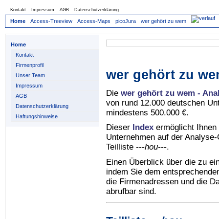
Kontakt
Impressum
AGB
Datenschutzerklärung
Home
Access-Treeview
Access-Maps
picoJura
wer gehört zu wem
Home
Kontakt
Firmenprofil
wer gehört zu we
Unser Team
Impressum
Die
wer gehört zu wem - Ana
AGB
von rund 12.000 deutschen Un
Datenschutzerklärung
mindestens 500.000 €.
Haftungshinweise
Dieser
Index
ermöglicht Ihnen 
Unternehmen auf der Analyse-C
Teilliste
---hou---
.
Einen Überblick über die zu e
indem Sie dem entsprechenden 
die Firmenadressen und die Dat
abrufbar sind.