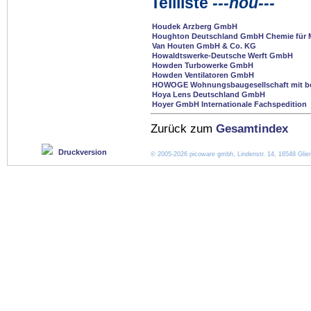
Teilliste
---hou---
Houdek Arzberg GmbH
Houghton Deutschland GmbH Chemie für M
Van Houten GmbH & Co. KG
Howaldtswerke-Deutsche Werft GmbH
Howden Turbowerke GmbH
Howden Ventilatoren GmbH
HOWOGE Wohnungsbaugesellschaft mit be
Hoya Lens Deutschland GmbH
Hoyer GmbH Internationale Fachspedition
Zurück zum
Gesamtindex
Druckversion
© 2005-2026 picoware gmbh, Lindenstr. 14, 16548 Glien