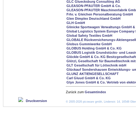
GLC Gluecksburg Consulting AG
GLEASON-PFAUTER GmbH & Co.
GLEASON-PFAUTER Maschinenfabrik Gm
Frhr. v. Gleichen Personalberatung GmbH
Glen Dimplex Deutschland GmbH
GLH GmbH
Glinicke Sportwagen Verwaltungs GmbH &
Global Logistics System Europe Company 
Global Safety Textiles GmbH
GLOBALE Rückversicherungs-Aktiengesell
Globus Gummiwerke GmbH
GLOBUS Holding GmbH & Co. KG
GLOBUS Logistik Grundstücks- und Leas
Glöckle GmbH & Co. KG Besitzgesellschaft
Glötzl, Gesellschaft für Baumeßtechnik mi
GLT Gesellschaft für Löttechnik mbH
Glückauf Sondershausen Entwicklungs- un
GLUNZ AKTIENGESELLSCHAFT
Carl Gluud GmbH & Co. KG
Glyn Jones GmbH & Co. Vertrieb von elek
Zurück zum
Gesamtindex
Druckversion
© 2005-2026 picoware gmbh, Lindenstr. 14, 16548 Glien