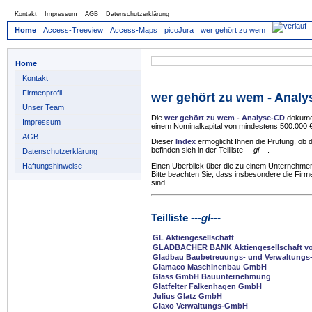
Kontakt
Impressum
AGB
Datenschutzerklärung
Home
Access-Treeview
Access-Maps
picoJura
wer gehört zu wem
Home
Kontakt
Firmenprofil
wer gehört zu wem - Anal
Unser Team
Die
wer gehört zu wem - Analyse-CD
dokumen
Impressum
einem Nominalkapital von mindestens 500.000 €
AGB
Dieser
Index
ermöglicht Ihnen die Prüfung, ob
befinden sich in der Teilliste
---gl---
.
Datenschutzerklärung
Haftungshinweise
Einen Überblick über die zu einem Unternehmen
Bitte beachten Sie, dass insbesondere die Firm
sind.
Teilliste
---gl---
GL Aktiengesellschaft
GLADBACHER BANK Aktiengesellschaft vo
Gladbau Baubetreuungs- und Verwaltungs
Glamaco Maschinenbau GmbH
Glass GmbH Bauunternehmung
Glatfelter Falkenhagen GmbH
Julius Glatz GmbH
Glaxo Verwaltungs-GmbH