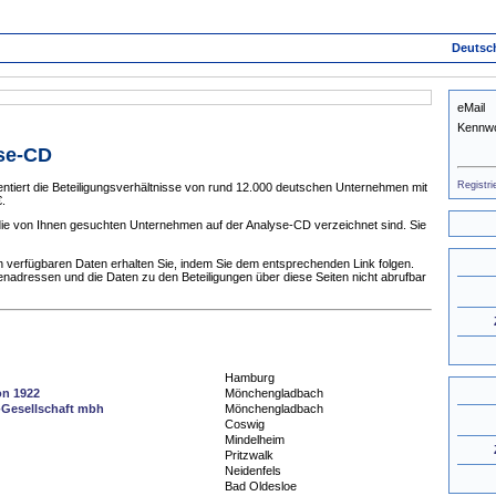
Deutsc
eMail
Kennwo
yse-CD
Registri
tiert die Beteiligungsverhältnisse von rund 12.000 deutschen Unternehmen mit
.
 die von Ihnen gesuchten Unternehmen auf der Analyse-CD verzeichnet sind. Sie
 verfügbaren Daten erhalten Sie, indem Sie dem entsprechenden Link folgen.
enadressen und die Daten zu den Beteiligungen über diese Seiten nicht abrufbar
Hamburg
n 1922
Mönchengladbach
-Gesellschaft mbh
Mönchengladbach
Coswig
Mindelheim
Pritzwalk
Neidenfels
Bad Oldesloe