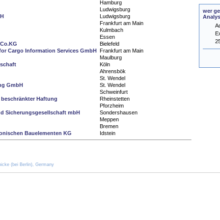
Hamburg
Ludwigsburg
wer ge
bH
Ludwigsburg
Analy
Frankfurt am Main
A
Kulmbach
E
Essen
2
 Co.KG
Bielefeld
for Cargo Information Services GmbH
Frankfurt am Main
Maulburg
schaft
Köln
Ahrensbök
St. Wendel
ing GmbH
St. Wendel
Schweinfurt
t beschränkter Haftung
Rheinstetten
Pforzheim
d Sicherungsgesellschaft mbH
Sondershausen
Meppen
Bremen
tronischen Bauelementen KG
Idstein
icke (bei Berlin), Germany