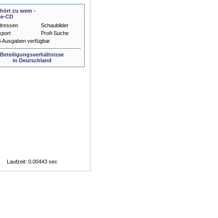
hört zu wem -
se-CD
dressen
Schaubilder
xport
Profi-Suche
5 Ausgaben verfügbar
Beteiligungsverhältnisse
in Deutschland
Laufzeit: 0.00443 sec