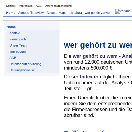
Kontakt
Impressum
AGB
Datenschutzerklärung
Home
Access-Treeview
Access-Maps
picoJura
wer gehört zu wem
Home
Kontakt
Firmenprofil
wer gehört zu we
Unser Team
Impressum
Die
wer gehört zu wem - Ana
AGB
von rund 12.000 deutschen Un
Datenschutzerklärung
mindestens 500.000 €.
Haftungshinweise
Dieser
Index
ermöglicht Ihnen 
Unternehmen auf der Analyse-C
Teilliste
---gf---
.
Einen Überblick über die zu e
indem Sie dem entsprechenden 
die Firmenadressen und die Dat
abrufbar sind.