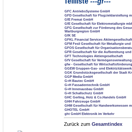
Teilliste
---gf---
GFC AntriebsSysteme GmbH
GFD Gesellschaft für Flugzieldarstellung 
GfE Fremat GmbH
GfE Gesellschaft für Elektrometallurgie mb
GFG Gesellschaft zur Förderung des Gesun
Wartburgregion GmbH
GfK SE
GFKL Financial Services Aktiengesellschaf
GFM Fesil Gesellschaft für Metallurgie un
GFOS Gesellschaft für Organisationsbera
GFR Gesellschaft für die Aufbereitung un
GFT Technologies Aktiengesellschaft
GfV Gesellschaft für Vermögensverwaltun
gfw - Gesellschaft für Wirtschaftsförderu
GGEW Gruppen-Gas- und Elektrizitätswerk 
GGK Grundstücksgesellschaft der Stadt K
GGP Media GmbH
G+H Bautec GmbH
G+H Fassadentechnik GmbH
G+H Innenausbau GmbH
G+H Schallschutz GmbH
GHC Gerling, Holz & Co.Handels GmbH
GHH Fahrzeuge GmbH
GHM Gesellschaft für Handwerksmessen 
GHOTEL GmbH
ght GmbH Elektronik im Verkehr
Zurück zum
Gesamtindex