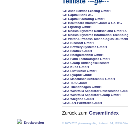
Teilliste
---ge---
GE Auto Service Leasing GmbH
GE Capital Bank AG
GE Capital Factoring GmbH
GE Healthcare Buchler GmbH & Co. KG
GE Lighting GmbH
GE Medical Systems Deutschland GmbH &
GE Medical Systems Information Technol
GE Water & Process Technologies Deutsc
GEA Bischoff GmbH
GEA Brewery Systems GmbH
GEA Ecoflex GmbH
GEA Energietechnik GmbH
GEA Farm Technologies GmbH
GEA Group Aktiengesellschaft
GEA Küba GmbH
GEA Luftkühler GmbH
GEA Lyophil GmbH
GEA Maschinenkühltechnik GmbH
GEA TDS GmbH
GEA Tuchenhagen GmbH
GEA Westfalia Separator Deutschland Gm
GEA Westfalia Separator Group GmbH
GEA Wiegand GmbH
GEALAN-Formteile GmbH
Zurück zum
Gesamtindex
Druckversion
© 2005-2026 picoware gmbh, Lindenstr. 14, 16548 Glien