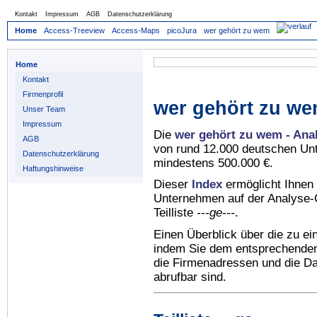
Kontakt
Impressum
AGB
Datenschutzerklärung
Home
Access-Treeview
Access-Maps
picoJura
wer gehört zu wem
Home
Kontakt
Firmenprofil
wer gehört zu we
Unser Team
Impressum
Die
wer gehört zu wem - Ana
AGB
von rund 12.000 deutschen Un
Datenschutzerklärung
mindestens 500.000 €.
Haftungshinweise
Dieser
Index
ermöglicht Ihnen 
Unternehmen auf der Analyse-C
Teilliste
---ge---
.
Einen Überblick über die zu e
indem Sie dem entsprechenden 
die Firmenadressen und die Dat
abrufbar sind.