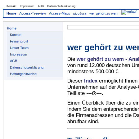
Kontakt
Impressum
AGB
Datenschutzerklärung
Home
Access-Treeview
Access-Maps
picoJura
wer gehört zu wem
Home
Kontakt
Firmenprofil
wer gehört zu we
Unser Team
Impressum
Die
wer gehört zu wem - Ana
AGB
von rund 12.000 deutschen Un
Datenschutzerklärung
mindestens 500.000 €.
Haftungshinweise
Dieser
Index
ermöglicht Ihnen 
Unternehmen auf der Analyse-C
Teilliste
---fk---
.
Einen Überblick über die zu e
indem Sie dem entsprechenden 
die Firmenadressen und die Dat
abrufbar sind.