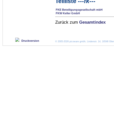
Teilliste
---fk---
FKE Beteiligungsgesellschaft mbH
FKW Keller GmbH
Zurück zum
Gesamtindex
Druckversion
© 2005-2026 picoware gmbh, Lindenstr. 14, 16548 Glien