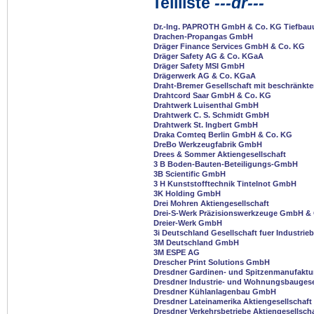
Teilliste
---dr---
Dr.-Ing. PAPROTH GmbH & Co. KG Tiefba
Drachen-Propangas GmbH
Dräger Finance Services GmbH & Co. KG
Dräger Safety AG & Co. KGaA
Dräger Safety MSI GmbH
Drägerwerk AG & Co. KGaA
Draht-Bremer Gesellschaft mit beschränkte
Drahtcord Saar GmbH & Co. KG
Drahtwerk Luisenthal GmbH
Drahtwerk C. S. Schmidt GmbH
Drahtwerk St. Ingbert GmbH
Draka Comteq Berlin GmbH & Co. KG
DreBo Werkzeugfabrik GmbH
Drees & Sommer Aktiengesellschaft
3 B Boden-Bauten-Beteiligungs-GmbH
3B Scientific GmbH
3 H Kunststofftechnik Tintelnot GmbH
3K Holding GmbH
Drei Mohren Aktiengesellschaft
Drei-S-Werk Präzisionswerkzeuge GmbH & 
Dreier-Werk GmbH
3i Deutschland Gesellschaft fuer Industri
3M Deutschland GmbH
3M ESPE AG
Drescher Print Solutions GmbH
Dresdner Gardinen- und Spitzenmanufaktu
Dresdner Industrie- und Wohnungsbaugese
Dresdner Kühlanlagenbau GmbH
Dresdner Lateinamerika Aktiengesellschaft
Dresdner Verkehrsbetriebe Aktiengesellsch