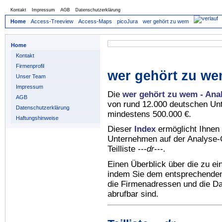
Kontakt
Impressum
AGB
Datenschutzerklärung
Home
Access-Treeview
Access-Maps
picoJura
wer gehört zu wem
Home
Kontakt
Firmenprofil
wer gehört zu we
Unser Team
Impressum
Die
wer gehört zu wem - Ana
AGB
von rund 12.000 deutschen Un
Datenschutzerklärung
mindestens 500.000 €.
Haftungshinweise
Dieser
Index
ermöglicht Ihnen 
Unternehmen auf der Analyse-C
Teilliste
---dr---
.
Einen Überblick über die zu e
indem Sie dem entsprechenden 
die Firmenadressen und die Dat
abrufbar sind.