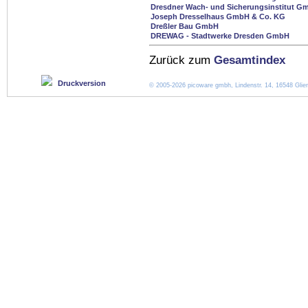
Dresdner Wach- und Sicherungsinstitut G
Joseph Dresselhaus GmbH & Co. KG
Dreßler Bau GmbH
DREWAG - Stadtwerke Dresden GmbH
Zurück zum
Gesamtindex
Druckversion
© 2005-2026 picoware gmbh, Lindenstr. 14, 16548 Glien