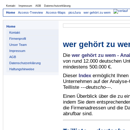
Kontakt
Impressum
AGB
Datenschutzerklärung
Home
Access-Treeview
Access-Maps
picoJura
wer gehört zu wem
Home
Kontakt
Firmenprofil
wer gehört zu we
Unser Team
Impressum
Die
wer gehört zu wem - Ana
AGB
von rund 12.000 deutschen Un
Datenschutzerklärung
mindestens 500.000 €.
Haftungshinweise
Dieser
Index
ermöglicht Ihnen 
Unternehmen auf der Analyse-C
Teilliste
---deutscho---
.
Einen Überblick über die zu e
indem Sie dem entsprechenden 
die Firmenadressen und die Dat
abrufbar sind.