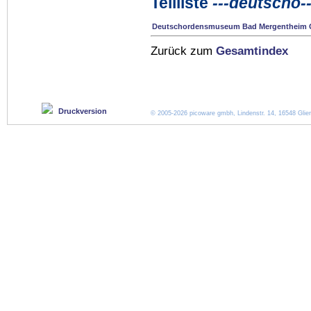
Teilliste
---deutscho--
Deutschordensmuseum Bad Mergentheim
Zurück zum
Gesamtindex
Druckversion
© 2005-2026 picoware gmbh, Lindenstr. 14, 16548 Glien