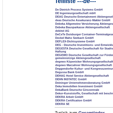
Teilliste
---de---
De Dietrich Process Systems GmbH
DE Ingenieurgesellschaft mbH
DEAG Deutsche Entertainment Aktiengesel
deas Deutsche Assekuranz-Makler GmbH
Debeka Allgemeine Versicherung Aktienges
Debeka Bausparkasse Aktiengesellschaft
debitel AG
DeCeTe Duisburger Container-Terminalges
Deckel Maho Seebach GmbH
DEFLEX-Dichtsysteme GmbH
DEG - Deutsche Investitions- und Entwick
DEGESTA Deutsche Gesellschaft für Stadtv
Haftung
DEGEWO Deutsche Gesellschaft zur Förd
gemeinnützige Aktiengesellschaft
degewo Köpenicker Wohnungsgesellschaf
degewo Marzahner Wohnungsgesellschaft
Deggendorfer Kultur- und Kongresszent
Degussa Bank GmbH
DEHAG Hotel Service Aktiengesellschaft
DEHN INSTATEC GmbH
Deininger Unternehmensberatung GmbH
Deka Immobilien Investment GmbH
DekaBank Deutsche Girozentrale
Dekor-Kunststoffe, Gesellschaft mit besch
DEKRA Arbeit GmbH
DEKRA Certification GmbH
DEKRA SE
Zurück zum
Gesamtindex