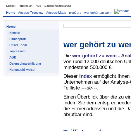
Kontakt
Impressum
AGB
Datenschutzerklärung
Home
Access-Treeview
Access-Maps
picoJura
wer gehört zu wem
Home
Kontakt
Firmenprofil
wer gehört zu we
Unser Team
Impressum
Die
wer gehört zu wem - Ana
AGB
von rund 12.000 deutschen Un
Datenschutzerklärung
mindestens 500.000 €.
Haftungshinweise
Dieser
Index
ermöglicht Ihnen 
Unternehmen auf der Analyse-C
Teilliste
---de---
.
Einen Überblick über die zu e
indem Sie dem entsprechenden 
die Firmenadressen und die Dat
abrufbar sind.