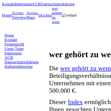
Kontakt
Impressum
AGB
Datenschutzerklärung
wer
Access-
Access-
gehört
Home
picoJura
Treeview
Maps
zu
wem
Home
Kontakt
Firmenprofil
Unser Team
wer gehört zu w
Impressum
AGB
Datenschutzerklärung
Haftungshinweise
Die
wer gehört zu wem
Beteiligungsverhältnis
Unternehmen mit einem
500.000 €.
Dieser
Index
ermöglicht
Ihnen gesuchten Unter