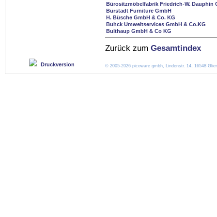
Bürositzmöbelfabrik Friedrich-W. Dauphi
Bürstadt Furniture GmbH
H. Büsche GmbH & Co. KG
Buhck Umweltservices GmbH & Co.KG
Bulthaup GmbH & Co KG
Zurück zum
Gesamtindex
Druckversion
© 2005-2026 picoware gmbh, Lindenstr. 14, 16548 Glien