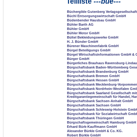
Teilliste
---bue---
Büchergilde Gutenberg Verlagsgesellschaf
Büchl Entsorgungswirtschaft GmbH
Büdenbender Hausbau GmbH
Bühler Barth AG
Bühler GmbH
Bühler Motor GmbH
Bültel Bekleidungswerke GmbH
H. J. Bünder GmbH
Bürener Maschinenfabrik GmbH
Bürgel Beteiligungs GmbH
Bürgel Wirtschaftsinformationen GmbH & 
Bürger GmbH
Bürgerliches Brauhaus Ravensburg-Lindau 
Bürgschaftsbank Baden-Württemberg Gesel
Bürgschaftsbank Brandenburg GmbH
Bürgschaftsbank Bremen GmbH
Bürgschaftsbank Hessen GmbH
Bürgschaftsbank Mecklenburg-Vorpomme
Bürgschaftsbank Nordrhein-Westfalen Gmb
Bürgschaftsbank Saarland Gesellschaft mit
Kreditgarantiegemeinschaft für Handel, 
Bürgschaftsbank Sachsen-Anhalt GmbH
Bürgschaftsbank Sachsen GmbH
Bürgschaftsbank Schleswig-Holstein Gmb
Bürgschaftsbank für Sozialwirtschaft Gmb
Bürgschaftsbank Thüringen GmbH
Bürgschaftsgemeinschaft Hamburg GmbH
Erhard Bürk-Kauffmann GmbH
Alexander Bürkle GmbH & Co. KG.
Robert Bürkle GmbH