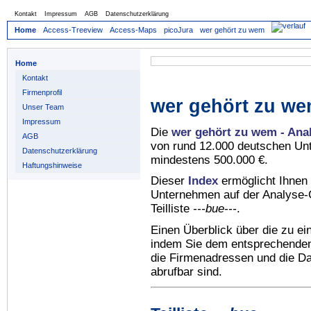
Kontakt
Impressum
AGB
Datenschutzerklärung
Home
Access-Treeview
Access-Maps
picoJura
wer gehört zu wem
Home
Kontakt
Firmenprofil
wer gehört zu we
Unser Team
Impressum
Die
wer gehört zu wem - Ana
AGB
von rund 12.000 deutschen Un
Datenschutzerklärung
mindestens 500.000 €.
Haftungshinweise
Dieser
Index
ermöglicht Ihnen 
Unternehmen auf der Analyse-C
Teilliste
---bue---
.
Einen Überblick über die zu e
indem Sie dem entsprechenden 
die Firmenadressen und die Dat
abrufbar sind.