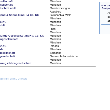
sellschaft
München
sellschaft
München
wer ge
llschaft mbH
Gundremmingen
Analy
Augsburg
A
egand & Söhne GmbH & Co. KG
Steinbach a. Wald
E
München
2
Co.KG
München
GmbH
München
Roth
München
igungs-Gesellschaft mbH & Co. KG
München
ngesellschaft
München
München
er AG
Passau
aft
München
gesellschaft
Beilngries
esellschaft
Garmisch-Partenkirchen
München
rungsaktiengesellschaft
München
icke (bei Berlin), Germany