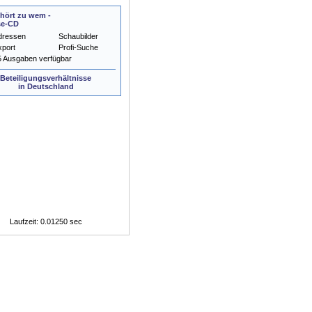
hört zu wem -
se-CD
dressen
Schaubilder
xport
Profi-Suche
5 Ausgaben verfügbar
Beteiligungsverhältnisse
in Deutschland
Laufzeit: 0.01250 sec