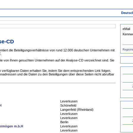
Deutsc
eMail
Kennwo
yse-CD
Registri
tiert die Beteiligungsverhältnisse von rund 12.000 deutschen Unternehmen mit
.
 die von Ihnen gesuchten Unternehmen auf der Analyse-CD verzeichnet sind. Sie
 verfügbaren Daten erhalten Sie, indem Sie dem entsprechenden Link folgen.
enadressen und die Daten zu den Beteiligungen über diese Seiten nicht abrufbar
Leverkusen
H
Schönefeld
Langenfeld (Rheinland)
Leverkusen
Leverkusen
Berlin
vermögen m.b.H
Leverkusen
Leverkusen