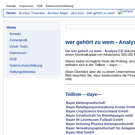
Kontakt
Impressum
AGB
Datenschutzerklärung
Home
Access-Treeview
Access-Maps
picoJura
wer gehört zu wem
Home
Kontakt
Firmenprofil
wer gehört zu wem - Anal
Unser Team
Die
wer gehört zu wem - Analyse-CD
dokumen
Impressum
einem Nominalkapital von mindestens 500.000 €
AGB
Dieser
Index
ermöglicht Ihnen die Prüfung, ob
befinden sich in der Teilliste
---baye---
.
Datenschutzerklärung
Haftungshinweise
Einen Überblick über die zu einem Unternehmen
Bitte beachten Sie, dass insbesondere die Firm
sind.
Teilliste
---baye---
Bayer Aktiengesellschaft
Bayer Beteiligungsverwaltung Goslar Gmb
Bayer CropScience Deutschland GmbH
Bayer Gesellschaft für Beteiligungen mbH
Bayer 04 Leverkusen Fußball GmbH
Bayer Schering Pharma Aktiengesellschaft
Bayer Verwaltungsgesellschaft für Anlage
Bayer Vital GmbH