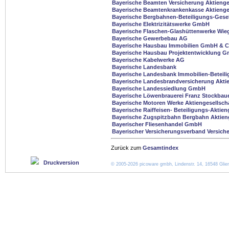
Bayerische Beamten Versicherung Aktienge
Bayerische Beamtenkrankenkasse Aktienge
Bayerische Bergbahnen-Beteiligungs-Gese
Bayerische Elektrizitätswerke GmbH
Bayerische Flaschen-Glashüttenwerke Wi
Bayerische Gewerbebau AG
Bayerische Hausbau Immobilien GmbH & 
Bayerische Hausbau Projektentwicklung 
Bayerische Kabelwerke AG
Bayerische Landesbank
Bayerische Landesbank Immobilien-Beteil
Bayerische Landesbrandversicherung Aktie
Bayerische Landessiedlung GmbH
Bayerische Löwenbrauerei Franz Stockbau
Bayerische Motoren Werke Aktiengesellsch
Bayerische Raiffeisen- Beteiligungs-Aktien
Bayerische Zugspitzbahn Bergbahn Aktieng
Bayerischer Fliesenhandel GmbH
Bayerischer Versicherungsverband Versiche
Zurück zum
Gesamtindex
Druckversion
© 2005-2026 picoware gmbh, Lindenstr. 14, 16548 Glien