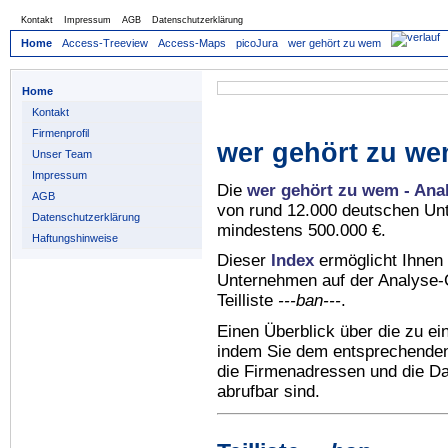
Kontakt
Impressum
AGB
Datenschutzerklärung
Home
Access-Treeview
Access-Maps
picoJura
wer gehört zu wem
Home
Kontakt
Firmenprofil
wer gehört zu we
Unser Team
Impressum
Die
wer gehört zu wem - Ana
AGB
von rund 12.000 deutschen Un
Datenschutzerklärung
mindestens 500.000 €.
Haftungshinweise
Dieser
Index
ermöglicht Ihnen 
Unternehmen auf der Analyse-C
Teilliste
---ban---
.
Einen Überblick über die zu e
indem Sie dem entsprechenden 
die Firmenadressen und die Dat
abrufbar sind.