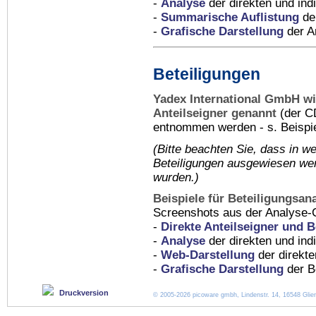
-
Analyse
der direkten und indi
-
Summarische Auflistung
der
-
Grafische Darstellung
der An
Beteiligungen
Yadex International GmbH w
Anteilseigner genannt
(der C
entnommen werden - s. Beispie
(Bitte beachten Sie, dass in
we
Beteiligungen ausgewiesen wer
wurden.)
Beispiele für Beteiligungsan
Screenshots aus der Analyse-
-
Direkte Anteilseigner und B
-
Analyse
der direkten und ind
-
Web-Darstellung
der direkte
-
Grafische Darstellung
der Be
Druckversion
© 2005-2026 picoware gmbh, Lindenstr. 14, 16548 Glien