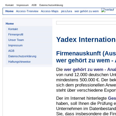
Kontakt
Impressum
AGB
Datenschutzerklärung
Home
Access-Treeview
Access-Maps
picoJura
wer gehört zu wem
Home
Kontakt
Firmenprofil
Yadex Internatio
Unser Team
Impressum
AGB
Firmenauskunft (Auss
Datenschutzerklärung
wer gehört zu wem -
Haftungshinweise
Die
wer gehört zu wem - Ana
von rund 12.000 deutschen Un
mindestens 500.000 €. Der be
sich dem professionellen Anw
steht über verschiedene Expor
Der im Internet hinterlegte
Ges
haben, soll Ihnen die Prüfung 
Unternehmen im Datenbestan
Sie, dass insbesondere die Fi