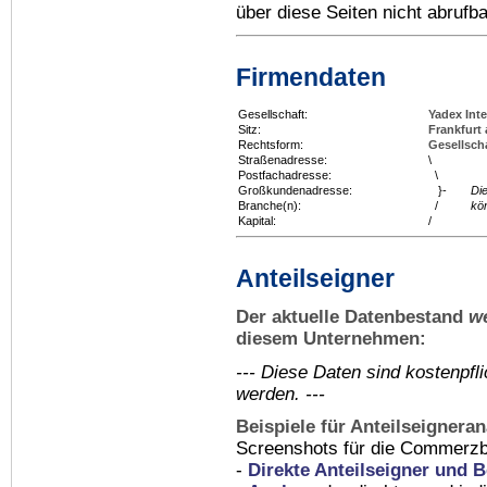
über diese Seiten nicht abrufba
Firmendaten
Gesellschaft:
Yadex Int
Sitz:
Frankfurt
Rechtsform:
Gesellsch
Straßenadresse:
\
Postfachadresse:
\
Großkundenadresse:
}-
Di
Branche(n):
/
kö
Kapital:
/
Anteilseigner
Der aktuelle Datenbestand
w
diesem Unternehmen:
--- Diese Daten sind kostenpf
werden. ---
Beispiele für Anteilseignera
Screenshots für die Commerzb
-
Direkte Anteilseigner und B