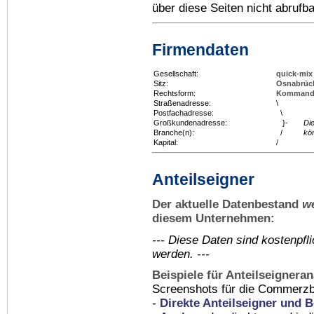
über diese Seiten nicht abrufba
Firmendaten
Gesellschaft:
quick-mi
Sitz:
Osnabrüc
Rechtsform:
Kommandit
Straßenadresse:
\
Postfachadresse:
\
Großkundenadresse:
}-
Di
Branche(n):
/
kö
Kapital:
/
Anteilseigner
Der aktuelle Datenbestand
w
diesem Unternehmen:
--- Diese Daten sind kostenpf
werden. ---
Beispiele für Anteilseignera
Screenshots für die Commerzb
-
Direkte Anteilseigner und B