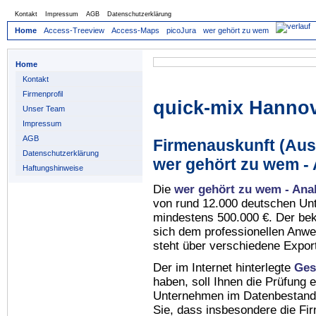
Kontakt
Impressum
AGB
Datenschutzerklärung
Home
Access-Treeview
Access-Maps
picoJura
wer gehört zu wem
Home
Kontakt
Firmenprofil
quick-mix Hanno
Unser Team
Impressum
AGB
Firmenauskunft (Auss
Datenschutzerklärung
wer gehört zu wem -
Haftungshinweise
Die
wer gehört zu wem - Ana
von rund 12.000 deutschen Un
mindestens 500.000 €. Der be
sich dem professionellen Anw
steht über verschiedene Expor
Der im Internet hinterlegte
Ges
haben, soll Ihnen die Prüfung 
Unternehmen im Datenbestan
Sie, dass insbesondere die Fi