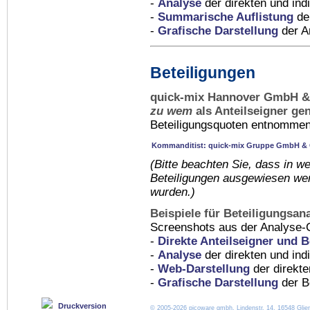
-
Analyse
der direkten und indi
-
Summarische Auflistung
der
-
Grafische Darstellung
der An
Beteiligungen
quick-mix Hannover GmbH &
zu wem
als Anteilseigner ge
Beteiligungsquoten entnommen 
Kommanditist: quick-mix Gruppe GmbH &
(Bitte beachten Sie, dass in
we
Beteiligungen ausgewiesen wer
wurden.)
Beispiele für Beteiligungsan
Screenshots aus der Analyse-
-
Direkte Anteilseigner und B
-
Analyse
der direkten und ind
-
Web-Darstellung
der direkte
-
Grafische Darstellung
der Be
Druckversion
© 2005-2026 picoware gmbh, Lindenstr. 14, 16548 Glien