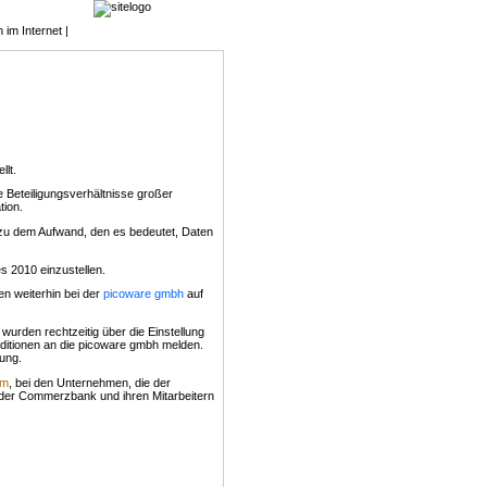
im Internet |
lt.
 Beteiligungsverhältnisse großer
tion.
 zu dem Aufwand, den es bedeutet, Daten
 2010 einzustellen.
en weiterhin bei der
picoware gmbh
auf
wurden rechtzeitig über die Einstellung
ditionen an die picoware gmbh melden.
dung.
em
, bei den Unternehmen, die der
 der Commerzbank und ihren Mitarbeitern