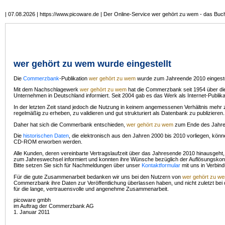
| 07.08.2026 | https://www.picoware.de | Der Online-Service wer gehört zu wem - das Buch 
wer gehört zu wem
wurde eingestellt
Die
Commerzbank
-Publikation
wer gehört zu wem
wurde zum Jahreende 2010 eingestel
Mit dem Nachschlagewerk
wer gehört zu wem
hat die Commerzbank seit 1954 über die
Unternehmen in Deutschland informiert. Seit 2004 gab es das Werk als Internet-Publika
In der letzten Zeit stand jedoch die Nutzung in keinem angemessenen Verhältnis mehr
regelmäßig zu erheben, zu validieren und gut strukturiert als Datenbank zu publizieren.
Daher hat sich die Commerbank entschieden,
wer gehört zu wem
zum Ende des Jahres
Die
historischen Daten
, die elektronisch aus den Jahren 2000 bis 2010 vorliegen, könn
CD-ROM erworben werden.
Alle Kunden, deren vereinbarte Vertragslaufzeit über das Jahresende 2010 hinausgeht, 
zum Jahreswechsel informiert und konnten ihre Wünsche bezüglich der Auflösungskon
Bitte setzen Sie sich für Nachmeldungen über unser
Kontaktformular
mit uns in Verbin
Für die gute Zusammenarbeit bedanken wir uns bei den Nutzern von
wer gehört zu w
Commerzbank ihre Daten zur Veröffentlichung überlassen haben, und nicht zuletzt bei
für die lange, vertrauensvolle und angenehme Zusammenarbeit.
picoware gmbh
im Auftrag der Commerzbank AG
1. Januar 2011