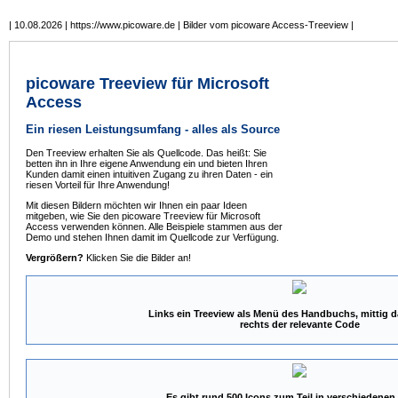
| 10.08.2026 | https://www.picoware.de | Bilder vom picoware Access-Treeview |
picoware Treeview für Microsoft
Access
Ein riesen Leistungsumfang - alles als Source
Den Treeview erhalten Sie als Quellcode. Das heißt: Sie
betten ihn in Ihre eigene Anwendung ein und bieten Ihren
Kunden damit einen intuitiven Zugang zu ihren Daten - ein
riesen Vorteil für Ihre Anwendung!
Mit diesen Bildern möchten wir Ihnen ein paar Ideen
mitgeben, wie Sie den picoware Treeview für Microsoft
Access verwenden können. Alle Beispiele stammen aus der
Demo und stehen Ihnen damit im Quellcode zur Verfügung.
Vergrößern?
Klicken Sie die Bilder an!
Links ein Treeview als Menü des Handbuchs, mittig da
rechts der relevante Code
Es gibt rund 500 Icons zum Teil in verschiedene