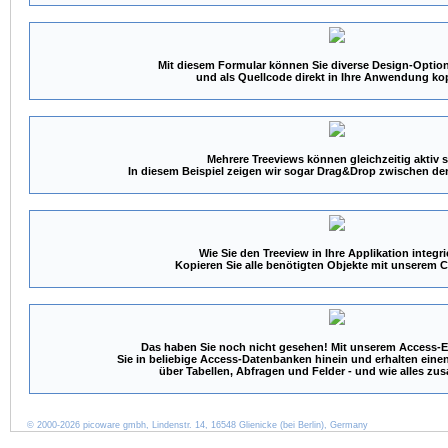
Mit diesem Formular können Sie diverse Design-Option
und als Quellcode direkt in Ihre Anwendung ko
Mehrere Treeviews können gleichzeitig aktiv s
In diesem Beispiel zeigen wir sogar Drag&Drop zwischen de
Wie Sie den Treeview in Ihre Applikation integr
Kopieren Sie alle benötigten Objekte mit unserem 
Das haben Sie noch nicht gesehen! Mit unserem Access-E
Sie in beliebige Access-Datenbanken hinein und erhalten eine
über Tabellen, Abfragen und Felder - und wie alles 
© 2000-2026 picoware gmbh, Lindenstr. 14, 16548 Glienicke (bei Berlin), Germany